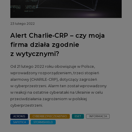
23 lutego 2022
Alert Charlie‑CRP – czy moja
firma działa zgodnie
z wytycznymi?
Od 21 lutego 2022 roku obowiązuje w Polsce,
wprowadzony rozporządzeniem, trzeci stopień
alarmowy (CHARILE-CRP), dotyczący zagrożeń
w cyberprzestrzeni. Alarm ten został wprowadzony
w reakcji na ostatnie cyberataki na Ukrainie w celu
przeciwdziałania zagrożeniom w polskiej
cyberprzestrzeni.
ACRONIS
CYBERBEZPIECZEŃSTWO
ESET
INFORMACJA
SAFETICA
STORMSHIELD