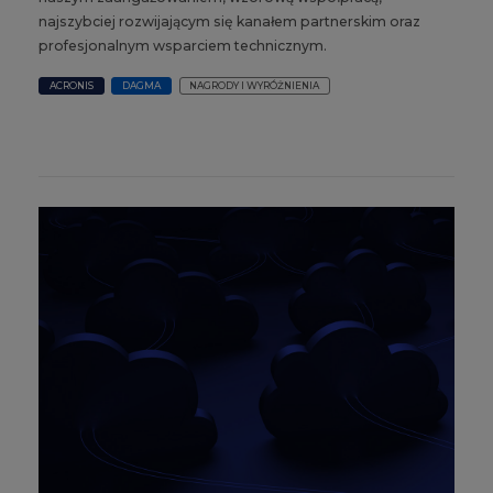
najszybciej rozwijającym się kanałem partnerskim oraz
profesjonalnym wsparciem technicznym.
ACRONIS
DAGMA
NAGRODY I WYRÓŻNIENIA