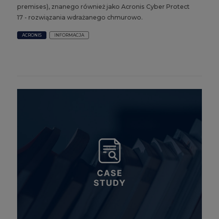
premises), znanego również jako Acronis Cyber Protect
17 - rozwiązania wdrażanego chmurowo.
ACRONIS
INFORMACJA