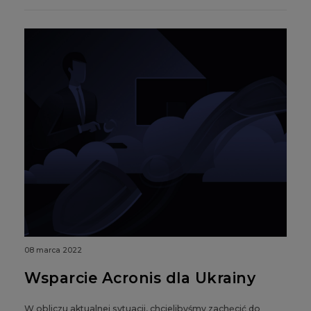
08 marca 2022
Wsparcie Acronis dla Ukrainy
W obliczu aktualnej sytuacji, chcielibyśmy zachęcić do