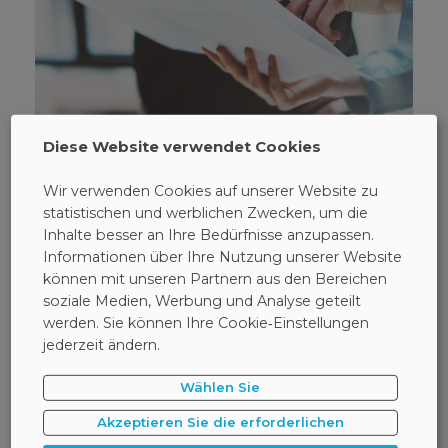
12 September 2022
Diese Website verwendet Cookies
Lernen Sie die Best Practices für die
Erstellung von
Wir verwenden Cookies auf unserer Website zu
Datenklassifizierungen kennen
statistischen und werblichen Zwecken, um die
Inhalte besser an Ihre Bedürfnisse anzupassen.
Die Datenmenge, die weltweit verarbeitet wird, wächst
Informationen über Ihre Nutzung unserer Website
rasant. Um eine Vorstellung von der Größenordnung zu
können mit unseren Partnern aus den Bereichen
bekommen, über die wir hier sprechen, schauen Sie sich
soziale Medien, Werbung und Analyse geteilt
einfach Ihren Computer an und sehen Sie, wie viele
werden. Sie können Ihre Cookie‑Einstellungen
Dateien und Dokumente darauf gespeichert sind, und
jederzeit ändern.
multiplizieren Sie dies dann mit den Milliarden von
Geräten, die weltweit in Betrieb sind.
Wählen Sie
Akzeptieren Sie die erforderlichen
#DATENLECK
#GDPR
INFORMATION
SAFETICA