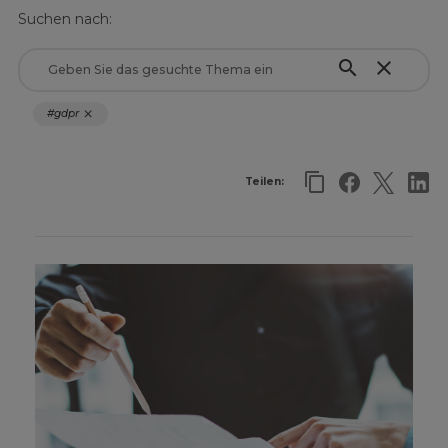
Suchen nach:
search
close
#gdpr
close
Teilen: