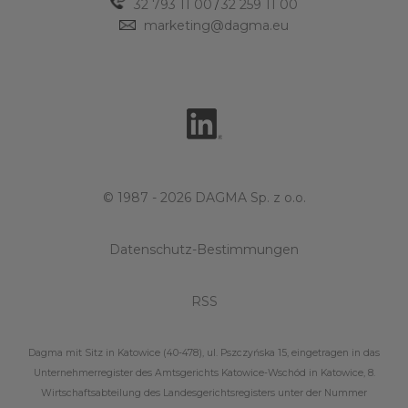
32 793 11 00
32 259 11 00
/
marketing@dagma.eu
© 1987 - 2026 DAGMA Sp. z o.o.
Datenschutz-Bestimmungen
RSS
Dagma mit Sitz in Katowice (40-478), ul. Pszczyńska 15, eingetragen in das
Unternehmerregister des Amtsgerichts Katowice-Wschód in Katowice, 8.
Wirtschaftsabteilung des Landesgerichtsregisters unter der Nummer