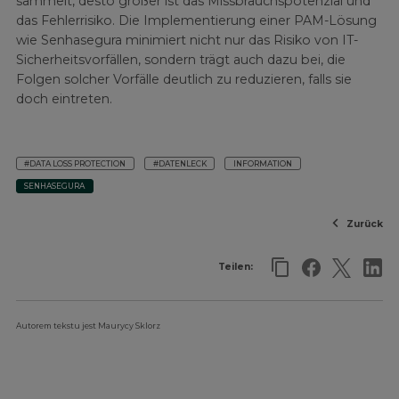
sammelt, desto größer ist das Missbrauchspotenzial und
das Fehlerrisiko. Die Implementierung einer PAM-Lösung
wie Senhasegura minimiert nicht nur das Risiko von IT-
Sicherheitsvorfällen, sondern trägt auch dazu bei, die
Folgen solcher Vorfälle deutlich zu reduzieren, falls sie
doch eintreten.
#DATA LOSS PROTECTION
#DATENLECK
INFORMATION
SENHASEGURA
Zurück
Teilen:
Autorem tekstu jest Maurycy Sklorz