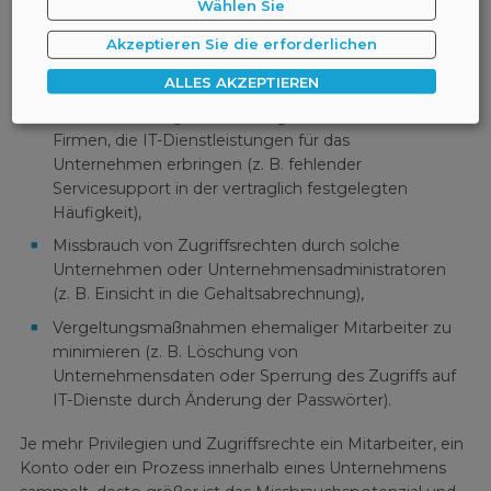
Wählen Sie
die sofortige Erkennung von Diebstahlsversuchen
Akzeptieren Sie die erforderlichen
oder Datenverlusten (z. B. Kopieren von Daten auf
einen USB-Stick),
ALLES AKZEPTIEREN
die Ausmachung von unsachgemäßer Arbeit von
Firmen, die IT-Dienstleistungen für das
Unternehmen erbringen (z. B. fehlender
Servicesupport in der vertraglich festgelegten
Häufigkeit),
Missbrauch von Zugriffsrechten durch solche
Unternehmen oder Unternehmensadministratoren
(z. B. Einsicht in die Gehaltsabrechnung),
Vergeltungsmaßnahmen ehemaliger Mitarbeiter zu
minimieren (z. B. Löschung von
Unternehmensdaten oder Sperrung des Zugriffs auf
IT-Dienste durch Änderung der Passwörter).
Je mehr Privilegien und Zugriffsrechte ein Mitarbeiter, ein
Konto oder ein Prozess innerhalb eines Unternehmens