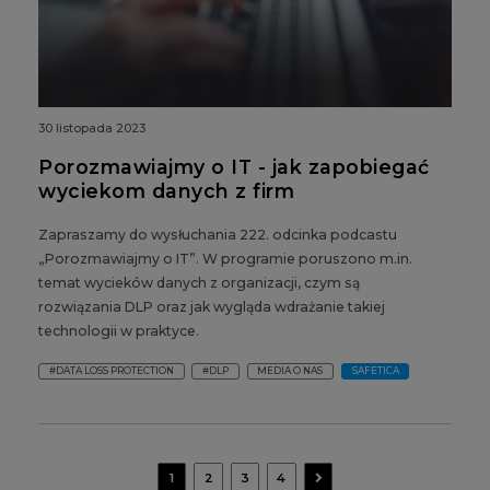
30 listopada 2023
Porozmawiajmy o IT - jak zapobiegać
wyciekom danych z firm
Zapraszamy do wysłuchania 222. odcinka podcastu
„Porozmawiajmy o IT”. W programie poruszono m.in.
temat wycieków danych z organizacji, czym są
rozwiązania DLP oraz jak wygląda wdrażanie takiej
technologii w praktyce.
#DATA LOSS PROTECTION
#DLP
MEDIA O NAS
SAFETICA
navigate_next
1
2
3
4