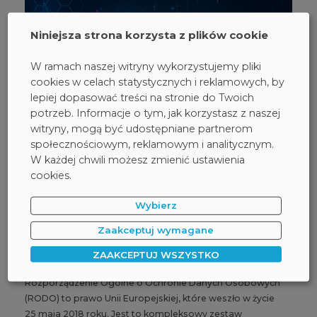
Niniejsza strona korzysta z plików cookie
W ramach naszej witryny wykorzystujemy pliki
cookies w celach statystycznych i reklamowych, by
lepiej dopasować treści na stronie do Twoich
potrzeb. Informacje o tym, jak korzystasz z naszej
witryny, mogą być udostępniane partnerom
społecznościowym, reklamowym i analitycznym.
W każdej chwili możesz zmienić ustawienia
cookies.
Wybierz
05 sierpnia 2024
Zaakceptuj wymagane
RODO: Przewodnik po Ochronie
Danych Osobowych
ZAAKCEPTUJ WSZYSTKO
Rozporządzenie Ogólne o Ochronie Danych Osobowych
(RODO) to prawo Unii Europejskiej, które weszło w życie
25 maja 2018 roku. Jest to kompleksowy zestaw