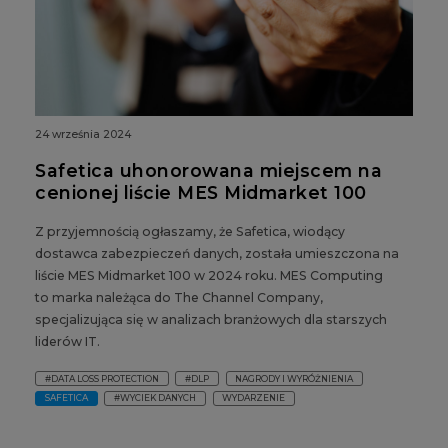
24 września 2024
Safetica uhonorowana miejscem na
cenionej liście MES Midmarket 100
Z przyjemnością ogłaszamy, że Safetica, wiodący
dostawca zabezpieczeń danych, została umieszczona na
liście MES Midmarket 100 w 2024 roku. MES Computing
to marka należąca do The Channel Company,
specjalizująca się w analizach branżowych dla starszych
liderów IT.
#DATA LOSS PROTECTION
#DLP
NAGRODY I WYRÓŻNIENIA
SAFETICA
#WYCIEK DANYCH
WYDARZENIE