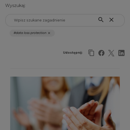
Wyszukaj:
search
close
#data loss protection
close
Udostępnij: