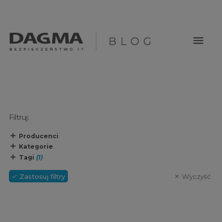
menu
Filtruj:
Producenci
Kategorie
Tagi
(1)
Zastosuj filtry
Wyczyść