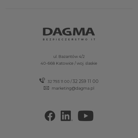
ul. Bażantów 4/2
40-668 Katowice / woj. ślaskie
32 259 11 00
32 793 11 00
/
marketing@dagma.pl