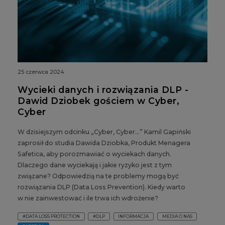
25 czerwca 2024
Wycieki danych i rozwiązania DLP -
Dawid Dziobek gościem w Cyber,
Cyber
W dzisiejszym odcinku „Cyber, Cyber…” Kamil Gapiński
zaprosił do studia Dawida Dziobka, Produkt Menagera
Safetica, aby porozmawiać o wyciekach danych.
Dlaczego dane wyciekają i jakie ryzyko jest z tym
związane? Odpowiedzią na te problemy mogą być
rozwiązania DLP (Data Loss Prevention). Kiedy warto
w nie zainwestować i ile trwa ich wdrożenie?
#DATA LOSS PROTECTION
#DLP
INFORMACJA
MEDIA O NAS