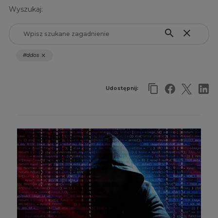
Wyszukaj:
search
close
#ddos
close
Udostępnij: