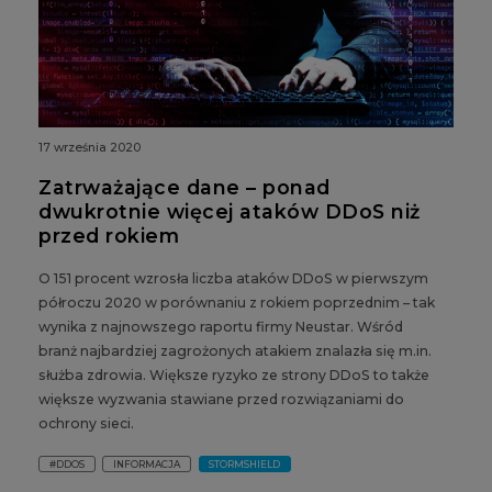
17 września 2020
Zatrważające dane – ponad
dwukrotnie więcej ataków DDoS niż
przed rokiem
O 151 procent wzrosła liczba ataków DDoS w pierwszym
półroczu 2020 w porównaniu z rokiem poprzednim – tak
wynika z najnowszego raportu firmy Neustar. Wśród
branż najbardziej zagrożonych atakiem znalazła się m.in.
służba zdrowia. Większe ryzyko ze strony DDoS to także
większe wyzwania stawiane przed rozwiązaniami do
ochrony sieci.
#DDOS
INFORMACJA
STORMSHIELD