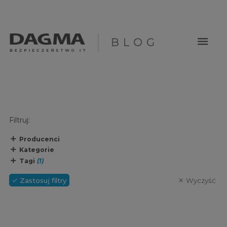
menu
Filtruj:
Producenci
Kategorie
Tagi
(1)
Zastosuj filtry
Wyczyść