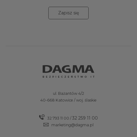
Zapisz się
ul. Bażantów 4/2
40-668 Katowice / woj. ślaskie
32 259 11 00
32 793 11 00
/
marketing@dagma.pl