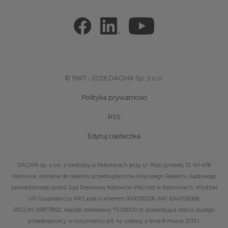
© 1987 - 2026 DAGMA Sp. z o.o.
Polityka prywatności
RSS
Edytuj ciasteczka
DAGMA sp. z o.o. z siedzibą w Katowicach przy ul. Pszczyńskiej 15, 40-478
Katowice, wpisana do rejestru przedsiębiorców Krajowego Rejestru Sądowego
prowadzonego przez Sąd Rejonowy Katowice-Wschód w Katowicach, Wydział
VIII Gospodarczy KRS pod numerem 0000130206, NIP: 6340126068,
REGON: 008173852, kapitał zakładowy 75 000,00 zł, posiadająca status dużego
przedsiębiorcy w rozumieniu art. 4c ustawy z dnia 8 marca 2013 r.