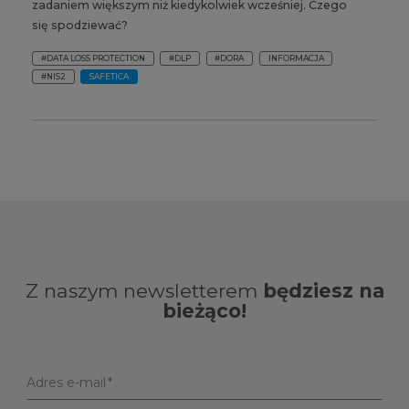
zadaniem większym niż kiedykolwiek wcześniej. Czego
się spodziewać?
#DATA LOSS PROTECTION
#DLP
#DORA
INFORMACJA
#NIS2
SAFETICA
Z naszym newsletterem
będziesz na
bieżąco!
Adres e-mail