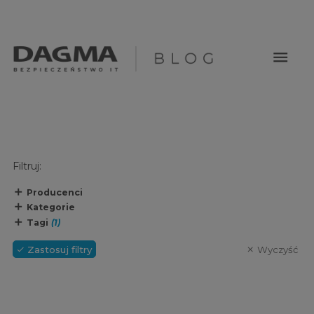
menu
Filtruj:
Producenci
Kategorie
Tagi
(1)
Zastosuj filtry
Wyczyść