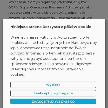
Wśród kilku inicjatyw regulacyjnych znalazła się tzw.
DORA (Digital Operational Resilience Act), czyli projekt
rozporządzenia w sprawie operacyjnej odporności
cyfrowej sektora finansowego. Czym tak właściwie jest
i jakie zmiany dla branży oznacza?
Niniejsza strona korzysta z plików cookie
#DORA
HOLM SECURITY
INFORMACJA
W ramach naszej witryny wykorzystujemy pliki
cookies w celach statystycznych i reklamowych, by
lepiej dopasować treści na stronie do Twoich
potrzeb. Informacje o tym, jak korzystasz z naszej
witryny, mogą być udostępniane partnerom
społecznościowym, reklamowym i analitycznym.
W każdej chwili możesz zmienić ustawienia
cookies.
Wybierz
Zaakceptuj wymagane
ZAAKCEPTUJ WSZYSTKO