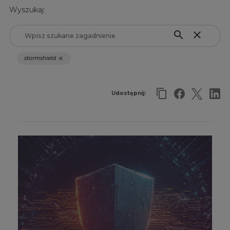
Wyszukaj:
search
close
stormshield
close
Udostępnij: