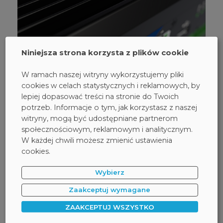
Niniejsza strona korzysta z plików cookie
W ramach naszej witryny wykorzystujemy pliki
cookies w celach statystycznych i reklamowych, by
lepiej dopasować treści na stronie do Twoich
potrzeb. Informacje o tym, jak korzystasz z naszej
witryny, mogą być udostępniane partnerom
społecznościowym, reklamowym i analitycznym.
W każdej chwili możesz zmienić ustawienia
26 czerwca 2026
cookies.
Stormshield SNi50: nowy firewall
Wybierz
przemysłowy dla rozległych sieci OT
Zaakceptuj wymagane
Stormshield rozszerza rodzinę firewalli przemysłowych
ZAAKCEPTUJ WSZYSTKO
o model SNi50 - rozwiązanie zaprojektowane z myślą
o ochronie rozległych, krytycznych środowisk OT.