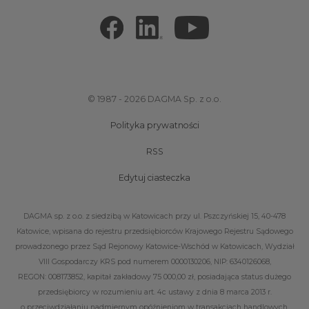
© 1987 - 2026 DAGMA Sp. z o.o.
Polityka prywatności
RSS
Edytuj ciasteczka
DAGMA sp. z o.o. z siedzibą w Katowicach przy ul. Pszczyńskiej 15, 40-478
Katowice, wpisana do rejestru przedsiębiorców Krajowego Rejestru Sądowego
prowadzonego przez Sąd Rejonowy Katowice-Wschód w Katowicach, Wydział
VIII Gospodarczy KRS pod numerem 0000130206, NIP: 6340126068,
REGON: 008173852, kapitał zakładowy 75 000,00 zł, posiadająca status dużego
przedsiębiorcy w rozumieniu art. 4c ustawy z dnia 8 marca 2013 r.
o przeciwdziałaniu nadmiernym opóźnieniom w transakcjach handlowych.