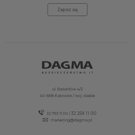
Zapisz się
ul. Bażantów 4/2
40-668 Katowice / woj. ślaskie
32 259 11 00
32 793 11 00
/
marketing@dagma.pl