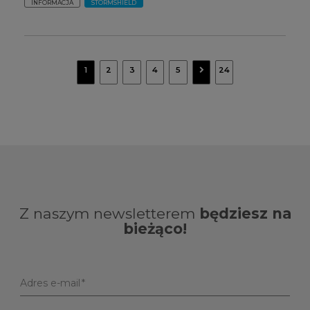
INFORMACJA
STORMSHIELD
navigate_next
1
2
3
4
5
24
Z naszym newsletterem
będziesz na
bieżąco!
Adres e-mail