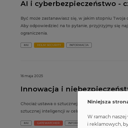
AI i cyberbezpieczeństwo - 
Być może zastanawiasz się, w jakim stopniu Twoja 
Aby odpowiedzieć na to pytanie, przyjrzyjmy się najp
ograniczenia.
#AI
HOLM SECURITY
INFORMACJA
16 maja 2025
Innowacja i niebezpieczeństw
Niniejsza stron
Chociaż ustawa o sztucznej inteligencji ustanawia 
sztucznej inteligencji w celu wspierania innowacji 
W ramach naszej w
#AI
GATEWATCHER
INFORMACJA
i reklamowych, by