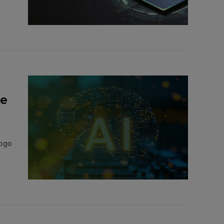
ie
kogo