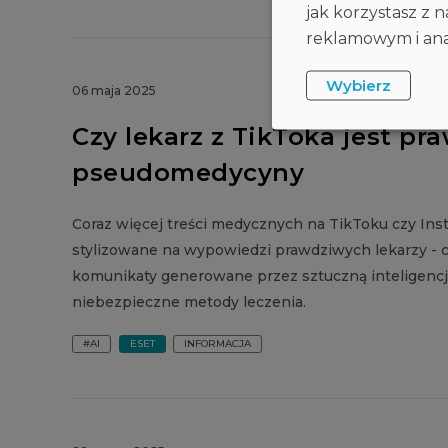
jak korzystasz z
reklamowym i anal
Wybierz
06 maja 2025
Czy lekarz z TikToka jest pr
pseudomedycyny
Coraz więcej treści medycznych na TikToku czy Inst
stylizowane na wypowiedzi prawdziwych lekarzy - 
komunikaty generowane przez sztuczną inteligencj
niebezpieczne metody leczenia.
#AI
ESET
INFORMACJA