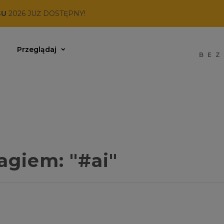
SU
2026 JUŻ DOSTĘPNY!
Przeglądaj
BEZ
agiem:
"#ai"