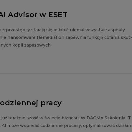
I Advisor w ESET
erprzestępcy starają się osłabić niemal wszystkie aspekty
zanie Ransomware Remediation zapewnia funkcję cofania sku
znych kopii zapasowych.
 codziennej pracy
ale już teraźniejszość w świecie biznesu. W DAGMA Szkolenia IT
 AI może wspierać codzienne procesy, optymalizować działan