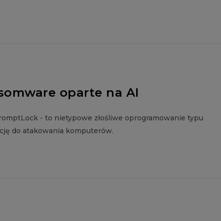
nsomware oparte na AI
romptLock - to nietypowe złośliwe oprogramowanie typu
ncję do atakowania komputerów.