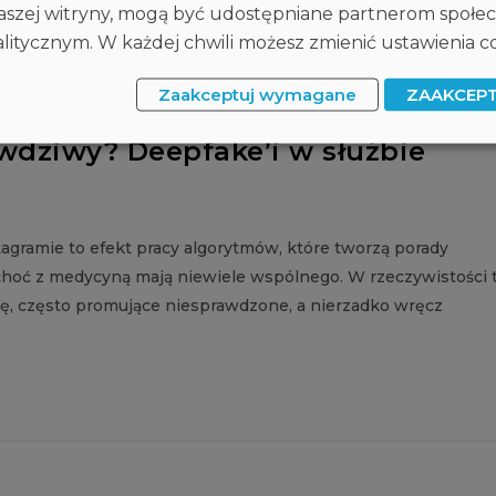
 naszej witryny, mogą być udostępniane partnerom społ
itycznym. W każdej chwili możesz zmienić ustawienia co
Zaakceptuj wymagane
ZAAKCEP
awdziwy? Deepfake’i w służbie
agramie to efekt pracy algorytmów, które tworzą porady
choć z medycyną mają niewiele wspólnego. W rzeczywistości 
ę, często promujące niesprawdzone, a nierzadko wręcz