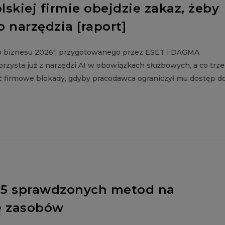
lskiej firmie obejdzie zakaz, żeby
 narzędzia [raport]
ego biznesu 2026", przygotowanego przez ESET i DAGMA
zysta już z narzędzi AI w obowiązkach służbowych, a co trze
ć firmowe blokady, gdyby pracodawca ograniczył mu dostęp d
? 5 sprawdzonych metod na
ę zasobów