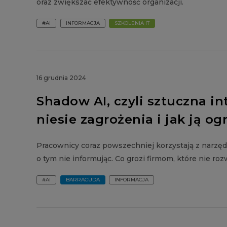
oraz zwiększać efektywność organizacji.
#AI
INFORMACJA
SZKOLENIA IT
16 grudnia 2024
Shadow AI, czyli sztuczna int
niesie zagrożenia i jak ją og
Pracownicy coraz powszechniej korzystają z narz
o tym nie informując. Co grozi firmom, które nie r
#AI
BARRACUDA
INFORMACJA