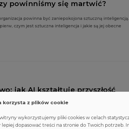
czy powinniśmy się martwić?
organizacja powinna być zaniepokojona sztuczną inteligencją.
ierw, czym jest sztuczna inteligencja i jakie są jej obecne
o: jak AI kształtuje przyszłość
a korzysta z plików cookie
globalny precedens, podkreśla również paradoks: regulowanie
- bez wzmacniania cyberzagrożeń lub utraty naszych wartości.
itryny wykorzystujemy pliki cookies w celach statysty
 lepiej dopasować treści na stronie do Twoich potrzeb. I