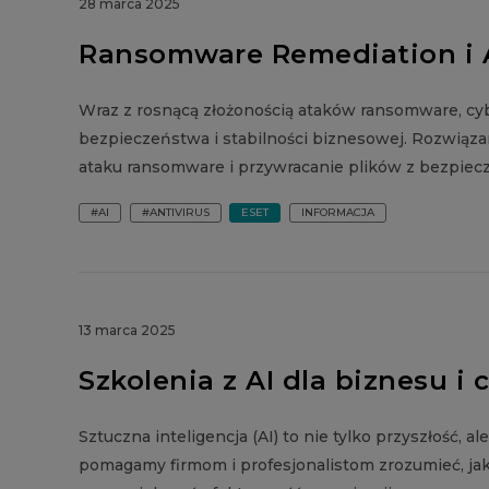
28 marca 2025
Ransomware Remediation i A
Wraz z rosnącą złożonością ataków ransomware, cyb
bezpieczeństwa i stabilności biznesowej. Rozwią
ataku ransomware i przywracanie plików z bezpiec
#AI
#ANTIVIRUS
ESET
INFORMACJA
13 marca 2025
Szkolenia z AI dla biznesu i
Sztuczna inteligencja (AI) to nie tylko przyszłość, 
pomagamy firmom i profesjonalistom zrozumieć, jak