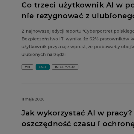
Co trzeci użytkownik AI w po
nie rezygnować z ulubionego
Z najnowszej edycji raportu "Cyberportret polski
Bezpieczeństwo IT, wynika, że 62% pracowników kor
użytkownik przyznaje wprost, że próbowałby obejś
ulubionych narzędzi
#AI
ESET
INFORMACJA
11 maja 2026
Jak wykorzystać AI w pracy
oszczędność czasu i ochron