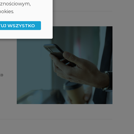
ecznościowym,
okies.
TUJ WSZYSTKO
to