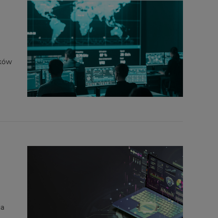
tków
ia