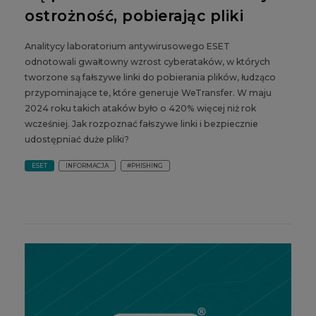
ostrożność, pobierając pliki
Analitycy laboratorium antywirusowego ESET
odnotowali gwałtowny wzrost cyberataków, w których
tworzone są fałszywe linki do pobierania plików, łudząco
przypominające te, które generuje WeTransfer. W maju
2024 roku takich ataków było o 420% więcej niż rok
wcześniej. Jak rozpoznać fałszywe linki i bezpiecznie
udostępniać duże pliki?
ESET
INFORMACJA
#PHISHING