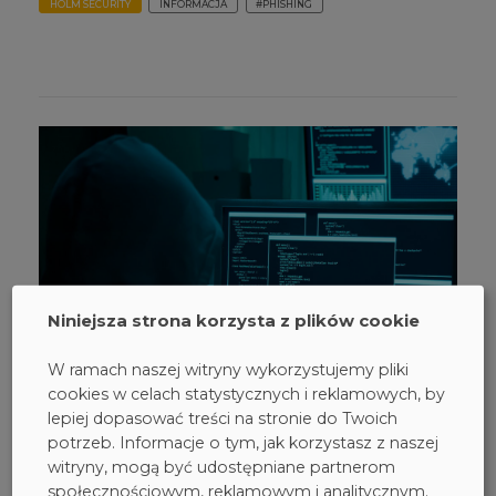
HOLM SECURITY
INFORMACJA
#PHISHING
Niniejsza strona korzysta z plików cookie
W ramach naszej witryny wykorzystujemy pliki
cookies w celach statystycznych i reklamowych, by
lepiej dopasować treści na stronie do Twoich
potrzeb. Informacje o tym, jak korzystasz z naszej
witryny, mogą być udostępniane partnerom
05 listopada 2024
społecznościowym, reklamowym i analitycznym.