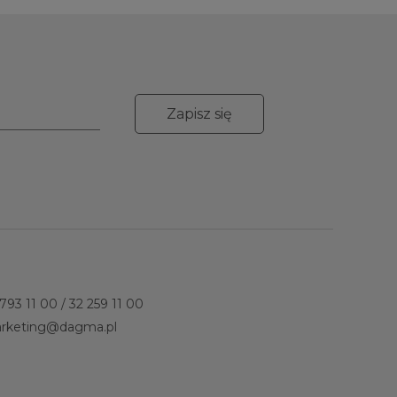
Zapisz się
 793 11 00
/
32 259 11 00
rketing@dagma.pl