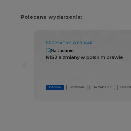
Polecane wydarzenia:
BEZPŁATNY WEBINAR
Na żądanie
NIS2 a zmiany w polskim prawie
arrow_forward_ios
DAGMA
WEBINAR
NA ŻĄDANIE
ONLIN