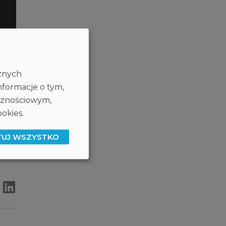
cznych
nformacje o tym,
ecznościowym,
okies.
TUJ WSZYSTKO