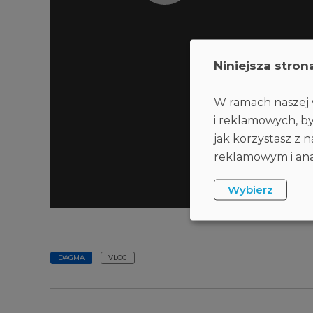
Niniejsza stron
W ramach naszej w
i reklamowych, by
jak korzystasz z
reklamowym i anal
Wybierz
DAGMA
VLOG