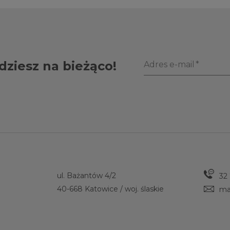
dziesz na bieżąco!
Adres e-mail
ul. Bażantów 4/2
32
40-668 Katowice / woj. ślaskie
ma