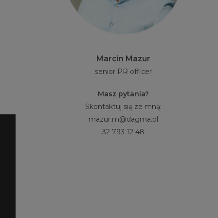
Marcin Mazur
senior PR officer
Masz pytania?
Skontaktuj się ze mną:
mazur.m@dagma.pl
32 793 12 48