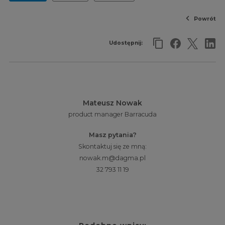
Powrót
Udostępnij:
Mateusz Nowak
product manager Barracuda
Masz pytania?
Skontaktuj się ze mną:
nowak.m@dagma.pl
32 793 11 19