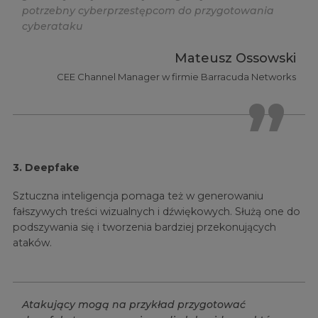
p
o
t
r
z
e
b
n
y
c
y
b
e
r
p
r
z
e
s
t
ę
p
c
o
m
d
o
p
r
z
y
g
o
t
o
w
a
n
i
a
c
y
b
e
r
a
t
a
k
u
Mateusz Ossowski
CEE Channel Manager w firmie Barracuda Networks
3. Deepfake
Sztuczna inteligencja pomaga też w generowaniu
fałszywych treści wizualnych i dźwiękowych. Służą one do
podszywania się i tworzenia bardziej przekonujących
ataków.
A
t
a
k
u
j
ą
c
y
m
o
g
ą
n
a
p
r
z
y
k
ł
a
d
p
r
z
y
g
o
t
o
w
a
ć