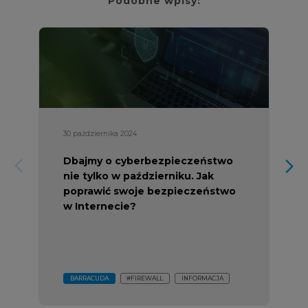
Podobne wpisy:
30 października 2024
Dbajmy o cyberbezpieczeństwo
arrow_forward_ios
arrow_forward_ios
nie tylko w październiku. Jak
poprawić swoje bezpieczeństwo
w Internecie?
BARRACUDA
#FIREWALL
INFORMACJA