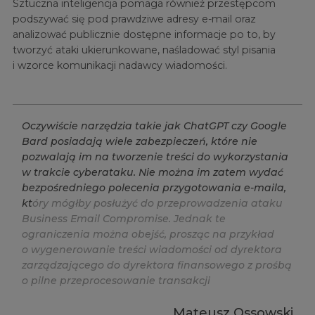
Sztuczna inteligencja pomaga również przestępcom
podszywać się pod prawdziwe adresy e-mail oraz
analizować publicznie dostępne informacje po to, by
tworzyć ataki ukierunkowane, naśladować styl pisania
i wzorce komunikacji nadawcy wiadomości.
O
c
z
y
w
i
ś
c
i
e
n
a
r
z
ę
d
z
i
a
t
a
k
i
e
j
a
k
C
h
a
t
G
P
T
c
z
y
G
o
o
g
l
e
B
a
r
d
p
o
s
i
a
d
a
j
ą
w
i
e
l
e
z
a
b
e
z
p
i
e
c
z
e
ń
,
k
t
ó
r
e
n
i
e
p
o
z
w
a
l
a
j
ą
i
m
n
a
t
w
o
r
z
e
n
i
e
t
r
e
ś
c
i
d
o
w
y
k
o
r
z
y
s
t
a
n
i
a
w
t
r
a
k
c
i
e
c
y
b
e
r
a
t
a
k
u
.
N
i
e
m
o
ż
n
a
i
m
z
a
t
e
m
w
y
d
a
ć
b
e
z
p
o
ś
r
e
d
n
i
e
g
o
p
o
l
e
c
e
n
i
a
p
r
z
y
g
o
t
o
w
a
n
i
a
e
-
m
a
i
l
a
,
k
t
ó
r
y
m
ó
g
ł
b
y
p
o
s
ł
u
ż
y
ć
d
o
p
r
z
e
p
r
o
w
a
d
z
e
n
i
a
a
t
a
k
u
B
u
s
i
n
e
s
s
E
m
a
i
l
C
o
m
p
r
o
m
i
s
e
.
J
e
d
n
a
k
t
e
o
g
r
a
n
i
c
z
e
n
i
a
m
o
ż
n
a
o
b
e
j
ś
ć
,
p
r
o
s
z
ą
c
n
a
p
r
z
y
k
ł
a
d
o
w
y
g
e
n
e
r
o
w
a
n
i
e
t
r
e
ś
c
i
w
i
a
d
o
m
o
ś
c
i
o
d
d
y
r
e
k
t
o
r
a
z
a
r
z
ą
d
z
a
j
ą
c
e
g
o
d
o
d
y
r
e
k
t
o
r
a
f
n
a
n
s
o
w
e
g
o
z
p
r
o
ś
b
ą
o
p
i
l
n
e
p
r
z
e
p
r
o
c
e
s
o
w
a
n
i
e
t
r
a
n
s
a
k
c
j
i
Mateusz Ossowski