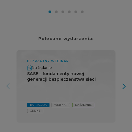
Polecane wydarzenia:
BEZPŁATNY WEBINAR
Na żądanie
SASE - fundamenty nowej
generacji bezpieczeństwa sieci
arrow_forward_ios
arrow_forward_ios
BARRACUDA
WEBINAR
NA ŻĄDANIE
ONLINE