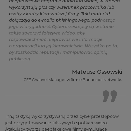
d
e
e
p
f
a
k
e
'
o
w
e
n
a
g
r
a
n
i
e
a
u
d
i
o
l
u
b
w
i
d
e
o
,
w
k
t
ó
r
y
m
w
y
k
o
r
z
y
s
t
u
j
ą
g
ł
o
s
c
z
y
w
i
z
e
r
u
n
e
k
p
r
a
c
o
w
n
i
k
a
l
u
b
o
s
o
b
y
z
k
a
d
r
y
k
i
e
r
o
w
n
i
c
z
e
j
f
r
m
y
.
T
a
k
i
m
a
t
e
r
i
a
ł
d
o
ł
ą
c
z
a
j
ą
d
o
e
-
m
a
i
l
a
p
h
i
s
h
i
n
g
o
w
e
g
o
,
p
o
d
n
o
s
z
ą
c
j
e
g
o
w
i
a
r
y
g
o
d
n
o
ś
ć
.
C
y
b
e
r
p
r
z
e
s
t
ę
p
c
y
s
ą
w
s
t
a
n
i
e
t
a
k
ż
e
s
t
w
o
r
z
y
ć
f
a
ł
s
z
y
w
e
w
i
d
e
o
,
a
b
y
r
o
z
p
o
w
s
z
e
c
h
n
i
a
ć
n
i
e
p
r
a
w
d
z
i
w
e
i
n
f
o
r
m
a
c
j
e
o
o
r
g
a
n
i
z
a
c
j
i
l
u
b
j
e
j
k
i
e
r
o
w
n
i
c
t
w
i
e
.
W
s
z
y
s
t
k
o
p
o
t
o
,
b
y
z
a
s
z
k
o
d
z
i
ć
r
e
p
u
t
a
c
j
i
i
m
a
n
i
p
u
l
o
w
a
ć
o
p
i
n
i
ą
p
u
b
l
i
c
z
n
ą
Mateusz Ossowski
CEE Channel Manager w firmie Barracuda Networks
Inną taktyką wykorzystywaną przez cyberprzestępców
jest przygotowywanie fałszywych spotkań wideo.
Atakujący tworzą deepfake'owe filmy symulujące