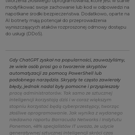
tworzenia złośliwego oprogramowania, które jest w stanie
modyfikować swoje zachowanie lub kod w odpowiedzi na
napotkane środki bezpieczeństwa. Dodatkowo, oparte na
AI botnety mają potencjał do przeprowadzenia
wyniszczających ataków rozproszonej odmowy dostępu
do usługi (DDoS).
G
d
y
C
h
a
t
G
P
T
z
y
s
k
a
ł
n
a
p
o
p
u
l
a
r
n
o
ś
c
i
,
z
a
u
w
a
ż
y
l
i
ś
m
y
,
ż
e
w
i
e
l
e
o
s
ó
b
p
r
o
s
i
g
o
o
t
w
o
r
z
e
n
i
e
s
k
r
y
p
t
ó
w
a
u
t
o
m
a
t
y
z
a
c
j
i
z
a
p
o
m
o
c
ą
P
o
w
e
r
S
h
e
l
l
l
u
b
p
o
d
o
b
n
e
g
o
n
a
r
z
ę
d
z
i
a
.
S
k
r
y
p
t
y
t
e
c
z
ę
s
t
o
z
a
w
i
e
r
a
ł
y
b
ł
ę
d
y
,
j
e
d
n
a
k
n
a
d
a
l
b
y
ł
y
p
o
m
o
c
n
e
i
p
r
z
y
s
p
i
e
s
z
a
ł
y
p
r
a
c
ę
a
d
m
i
n
i
s
t
r
a
t
o
r
ó
w
.
T
a
k
s
a
m
o
z
e
s
z
t
u
c
z
n
e
j
i
n
t
e
l
i
g
e
n
c
j
i
k
o
r
z
y
s
t
a
j
ą
d
z
i
ś
i
w
c
o
r
a
z
w
i
ę
k
s
z
y
m
s
t
o
p
n
i
u
k
o
r
z
y
s
t
a
ć
b
ę
d
ą
c
y
b
e
r
p
r
z
e
s
t
ę
p
c
y
,
t
w
o
r
z
ą
c
z
ł
o
ś
l
i
w
e
o
p
r
o
g
r
a
m
o
w
a
n
i
e
.
J
a
k
w
y
n
i
k
a
z
w
y
d
a
n
e
g
o
n
i
e
d
a
w
n
o
r
a
p
o
r
t
u
B
a
r
r
a
c
u
d
a
N
e
t
w
o
r
k
s
i
I
n
s
t
y
t
u
t
u
P
o
n
e
m
o
n
,
4
8
%
s
p
e
c
j
a
l
i
s
t
ó
w
I
T
u
w
a
ż
a
,
ż
e
u
ż
y
c
i
e
g
e
n
e
r
a
t
y
w
n
e
j
s
z
t
u
c
z
n
e
j
i
n
t
e
l
i
g
e
n
c
j
i
s
k
r
ó
c
i
c
z
a
s