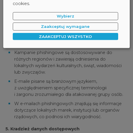
cookies.
Teraz dzięki pomocy sztucznej inteligencji atakujący
dostosowują wiadomości phishingowe do
Wybierz
lingwistycznego i kulturowego kontekstu odbiorców.
Zaakceptuj wymagane
Cyberprzestępcy mogą automatycznie tłumaczyć
ZAAKCEPTUJ WSZYSTKO
wiadomości phishingowe na różne języki
i personalizować ich treść.
Kampanie phishingowe są dostosowywane do
różnych regionów i zawierają odniesienia do
lokalnych wydarzeń kulturalnych, świąt, wiadomości
lub zwyczajów.
E-maile pisane są branżowym językiem,
z uwzględnieniem specyficznej terminologii
i żargonu zrozumiałego dla atakowanej grupy osób.
W e-mailach phishingowych znajdują się informacje
dotyczące lokalnych marek, instytucji lub organów
rządowych, co podnosi ich wiarygodność.
5. Kradzież danych dostępowych