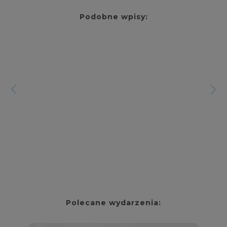
Podobne wpisy:
arrow_forward_ios
arrow_forward_ios
Polecane wydarzenia: