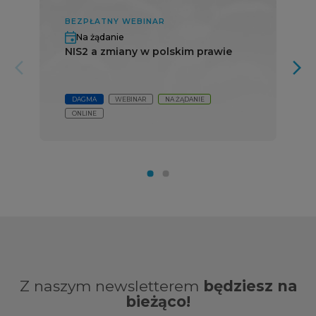
BEZPŁATNY WEBINAR
Na żądanie
NIS2 a zmiany w polskim prawie
arrow_forward_ios
arrow_forward_ios
DAGMA
WEBINAR
NA ŻĄDANIE
ONLINE
Z naszym newsletterem
będziesz na
bieżąco!