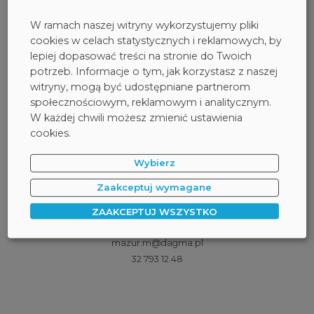
DAGMA
MEDIA O NAS
NAGRODY I WYRÓŻNIENIA
W ramach naszej witryny wykorzystujemy pliki
cookies w celach statystycznych i reklamowych, by
Powrót
lepiej dopasować treści na stronie do Twoich
potrzeb. Informacje o tym, jak korzystasz z naszej
Udostępnij:
witryny, mogą być udostępniane partnerom
społecznościowym, reklamowym i analitycznym.
W każdej chwili możesz zmienić ustawienia
cookies.
Wybierz
Marcin Mazur
senior PR officer
Zaakceptuj wymagane
Masz pytania?
ZAAKCEPTUJ WSZYSTKO
Skontaktuj się ze mną:
mazur.m@dagma.pl
32 793 12 48