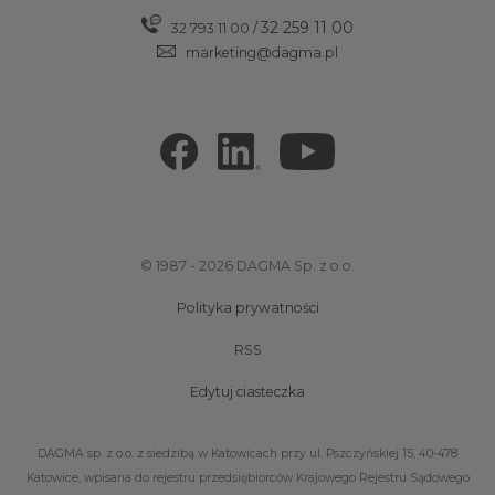
32 259 11 00
32 793 11 00
/
marketing@dagma.pl
© 1987 - 2026 DAGMA Sp. z o.o.
Polityka prywatności
RSS
Edytuj ciasteczka
DAGMA sp. z o.o. z siedzibą w Katowicach przy ul. Pszczyńskiej 15, 40-478
Katowice, wpisana do rejestru przedsiębiorców Krajowego Rejestru Sądowego