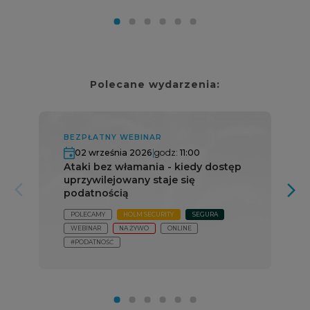
Polecane wydarzenia:
BEZPŁATNY WEBINAR
02 września 2026
|
godz:
11:00
Ataki bez włamania - kiedy dostęp
uprzywilejowany staje się
arrow_forward_ios
arrow_forward_ios
podatnością
POLECAMY
HOLM SECURITY
SEGURA
WEBINAR
NA ŻYWO
ONLINE
#PODATNOŚĆ