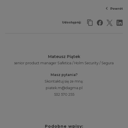
Powrót
Udostępnij:
Mateusz Piątek
senior product manager Safetica / Holm Security / Segura
Masz pytania?
Skontaktuj się ze mną:
piatek.m@dagma.pl
532 570 255
Podobne wpisy: