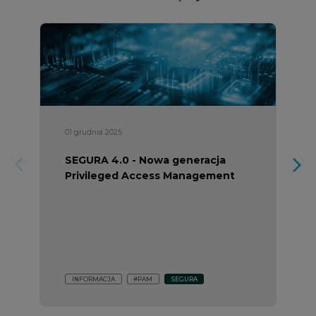
01 grudnia 2025
SEGURA 4.0 - Nowa generacja
arrow_forward_ios
arrow_forward_ios
Privileged Access Management
INFORMACJA
#PAM
SEGURA