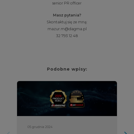
senior PR officer
Masz pytania?
Skontaktuj się ze mną:
mazur.m@dagma.pl
32 793 12 48
Podobne wpisy:
05 grudnia 2024