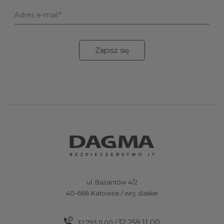
Adres e-mail
Zapisz się
ul. Bażantów 4/2
40-668 Katowice / woj. ślaskie
32 259 11 00
32 793 11 00
/