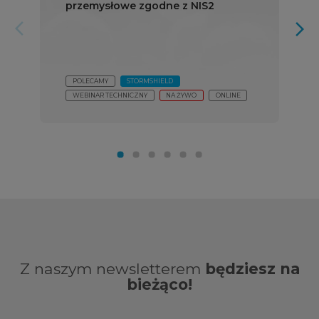
przemysłowe zgodne z NIS2
arrow_forward_ios
arrow_forward_ios
POLECAMY
STORMSHIELD
WEBINAR TECHNICZNY
NA ŻYWO
ONLINE
Z naszym newsletterem
będziesz na
bieżąco!