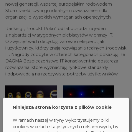
nowej generacji, wspartej europejskim rodowodem
Stormshield, czyni go idealnym rozwiązaniem dla
organizacji o wysokich wymaganiach operacyjnych.
Ranking „Produkt Roku” od lat uchodzi za jeden
z najbardziej wiarygodnych plebiscytów w branży IT.
O zwycięstwach decydują zarówno eksperci, jak
i użytkownicy, którzy znają rozwiązania realnych środowisk
IT. Nagrody zdobyte w czterech kategoriach pokazują, że
DAGMA Bezpieczeństwo IT konsekwentnie dostarcza
rozwiązania, które wyznaczają rynkowe standardy
i odpowiadają na rzeczywiste potrzeby użytkowników.
Niniejsza strona korzysta z plików cookie
W ramach naszej witryny wykorzystujemy pliki
cookies w celach statystycznych i reklamowych, by