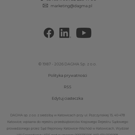
marketing@dagma.pl
© 1987 - 2026 DAGMA Sp. z o.o.
Polityka prywatności
RSS
Edytuj ciasteczka
DAGMA sp. z o.o. z siedzibą w Katowicach przy ul. Pszczyńskiej 15, 40-478
Katowice, wpisana do rejestru przedsiębiorców Krajowego Rejestru Sądowego
prowadzonego przez Sąd Rejonowy Katowice-Wschód w Katowicach, Wydział