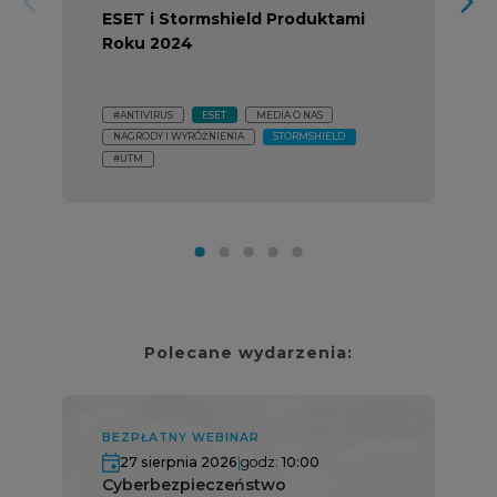
arrow_forward_ios
arrow_forward_ios
ESET i Stormshield Produktami
Roku 2024
#ANTIVIRUS
ESET
MEDIA O NAS
NAGRODY I WYRÓŻNIENIA
STORMSHIELD
#UTM
Polecane wydarzenia:
BEZPŁATNY WEBINAR
27 sierpnia 2026
|
godz:
10:00
Cyberbezpieczeństwo