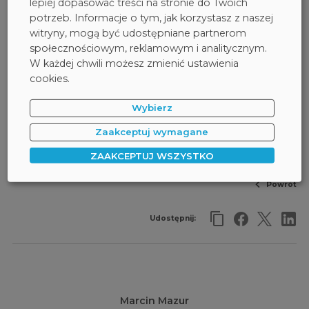
lepiej dopasować treści na stronie do Twoich
potrzeb. Informacje o tym, jak korzystasz z naszej
witryny, mogą być udostępniane partnerom
społecznościowym, reklamowym i analitycznym.
W każdej chwili możesz zmienić ustawienia
cookies.
Wybierz
Zaakceptuj wymagane
ZAAKCEPTUJ WSZYSTKO
ESET
NAGRODY I WYRÓŻNIENIA
STORMSHIELD
Powrót
Udostępnij:
Marcin Mazur