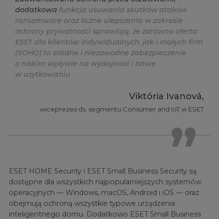
d
o
d
a
t
k
o
w
a
f
u
n
k
c
j
a
u
s
u
w
a
n
i
a
s
k
u
t
k
ó
w
a
t
a
k
ó
w
r
a
n
s
o
m
w
a
r
e
o
r
a
z
l
i
c
z
n
e
u
l
e
p
s
z
e
n
i
a
w
z
a
k
r
e
s
i
e
o
c
h
r
o
n
y
p
r
y
w
a
t
n
o
ś
c
i
s
p
r
a
w
i
a
j
ą
,
ż
e
z
a
r
ó
w
n
o
o
f
e
r
t
a
E
S
E
T
d
l
a
k
l
i
e
n
t
ó
w
i
n
d
y
w
i
d
u
a
l
n
y
c
h
,
j
a
k
i
m
a
ł
y
c
h
f
r
m
(
S
O
H
O
)
t
o
s
o
l
i
d
n
e
i
n
i
e
z
a
w
o
d
n
e
z
a
b
e
z
p
i
e
c
z
e
n
i
e
o
n
i
s
k
i
m
w
p
ł
y
w
i
e
n
a
w
y
d
a
j
n
o
ś
ć
i
ł
a
t
w
e
w
u
ż
y
t
k
o
w
a
n
i
u
Viktória Ivanová,
wiceprezes ds. segmentu Consumer and IoT w ESET
ESET HOME Security i ESET Small Business Security są
dostępne dla wszystkich najpopularniejszych systemów
operacyjnych — Windows, macOS, Android i iOS — oraz
obejmują ochroną wszystkie typowe urządzenia
inteligentnego domu. Dodatkowo ESET Small Business