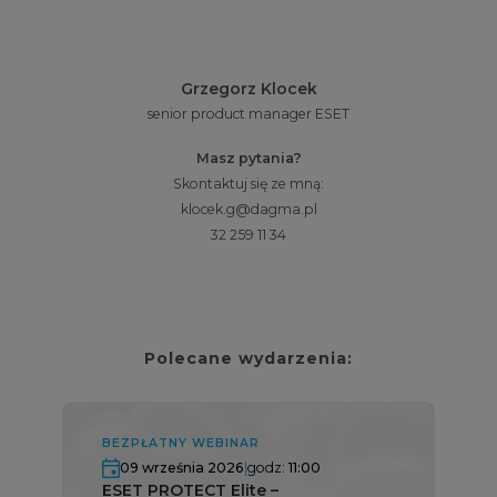
Grzegorz Klocek
senior product manager ESET
Masz pytania?
Skontaktuj się ze mną:
klocek.g@dagma.pl
32 259 11 34
Polecane wydarzenia:
BEZPŁATNY WEBINAR
09 września 2026
|
godz:
11:00
ESET PROTECT Elite –