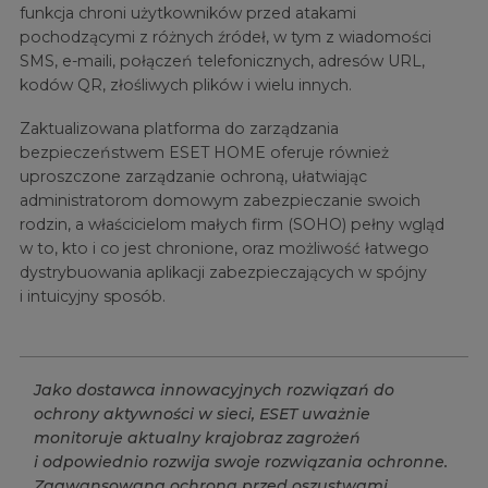
funkcja chroni użytkowników przed atakami
pochodzącymi z różnych źródeł, w tym z wiadomości
SMS, e-maili, połączeń telefonicznych, adresów URL,
kodów QR, złośliwych plików i wielu innych.
Zaktualizowana platforma do zarządzania
bezpieczeństwem ESET HOME oferuje również
uproszczone zarządzanie ochroną, ułatwiając
administratorom domowym zabezpieczanie swoich
rodzin, a właścicielom małych firm (SOHO) pełny wgląd
w to, kto i co jest chronione, oraz możliwość łatwego
dystrybuowania aplikacji zabezpieczających w spójny
i intuicyjny sposób.
J
a
k
o
d
o
s
t
a
w
c
a
i
n
n
o
w
a
c
y
j
n
y
c
h
r
o
z
w
i
ą
z
a
ń
d
o
o
c
h
r
o
n
y
a
k
t
y
w
n
o
ś
c
i
w
s
i
e
c
i
,
E
S
E
T
u
w
a
ż
n
i
e
m
o
n
i
t
o
r
u
j
e
a
k
t
u
a
l
n
y
k
r
a
j
o
b
r
a
z
z
a
g
r
o
ż
e
ń
i
o
d
p
o
w
i
e
d
n
i
o
r
o
z
w
i
j
a
s
w
o
j
e
r
o
z
w
i
ą
z
a
n
i
a
o
c
h
r
o
n
n
e
.
Z
a
a
w
a
n
s
o
w
a
n
a
o
c
h
r
o
n
a
p
r
z
e
d
o
s
z
u
s
t
w
a
m
i
,