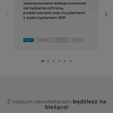
zaawansowane wielopoziomowe
zarządzanie ochroną,
podatnościami oraz incydentami
arrow_forward_ios
arrow_forward_ios
z wykorzystaniem XDR
ESET
WEBINAR
NA ŻYWO
ONLINE
Z naszym newsletterem
będziesz na
bieżąco!