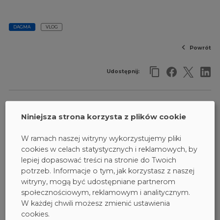
DAGMA
VLOG
Powrót
Udostępnij:
Autorem tekstu jest Maurycy Sklorz
Niniejsza strona korzysta z plików cookie
W ramach naszej witryny wykorzystujemy pliki
cookies w celach statystycznych i reklamowych, by
Marcin Mazur
lepiej dopasować treści na stronie do Twoich
senior PR officer
potrzeb. Informacje o tym, jak korzystasz z naszej
witryny, mogą być udostępniane partnerom
Masz pytania?
społecznościowym, reklamowym i analitycznym.
Skontaktuj się ze mną:
W każdej chwili możesz zmienić ustawienia
mazur.m@dagma.pl
cookies.