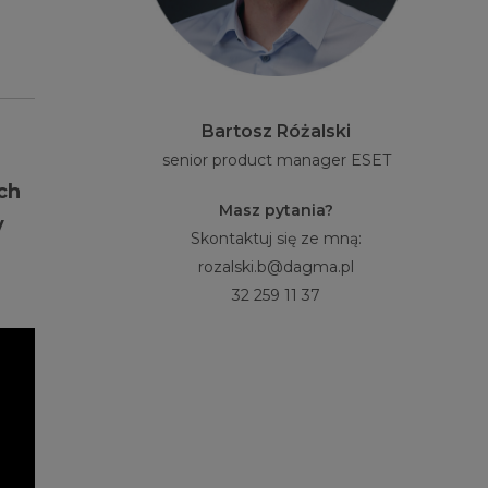
Bartosz Różalski
senior product manager ESET
ch
Masz pytania?
y
Skontaktuj się ze mną:
rozalski.b@dagma.pl
32 259 11 37