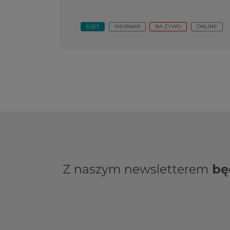
ESET
WEBINAR
NA ŻYWO
ONLINE
Z naszym newsletterem
bę