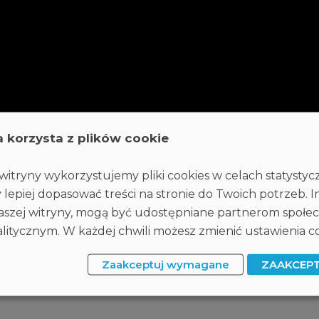
a korzysta z plików cookie
itryny wykorzystujemy pliki cookies w celach statysty
 lepiej dopasować treści na stronie do Twoich potrzeb. I
 naszej witryny, mogą być udostępniane partnerom społ
itycznym. W każdej chwili możesz zmienić ustawienia co
Zaakceptuj wymagane
ZAAKCEP
z
TUTAJ
.