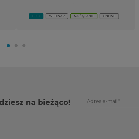
ESET
WEBINAR
NA ŻĄDANIE
ONLINE
dziesz na bieżąco!
Adres e-mail