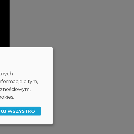
cznych
nformacje o tym,
ecznościowym,
okies.
TUJ WSZYSTKO