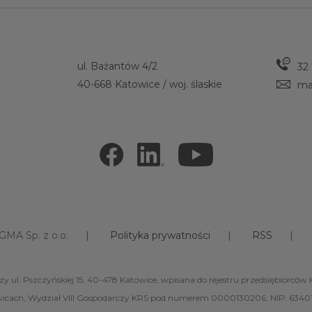
ul. Bażantów 4/2
32
40-668 Katowice / woj. ślaskie
ma
GMA Sp. z o.o.
Polityka prywatności
RSS
zy ul. Pszczyńskiej 15, 40-478 Katowice, wpisana do rejestru przedsiębior
icach, Wydział VIII Gospodarczy KRS pod numerem 0000130206, NIP: 6340