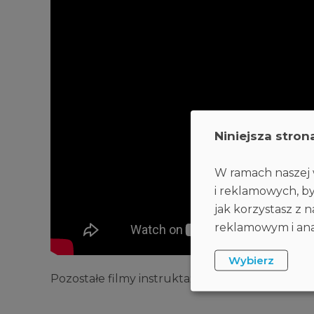
Niniejsza stron
W ramach naszej w
i reklamowych, by
jak korzystasz z
reklamowym i anal
Wybierz
Pozostałe filmy instruktażowe ESET znajdzies