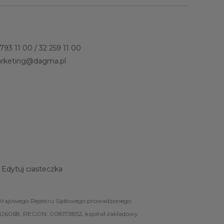
 793 11 00
/
32 259 11 00
rketing@dagma.pl
Edytuj ciasteczka
ców Krajowego Rejestru Sądowego prowadzonego
126068, REGON: 008173852, kapitał zakładowy