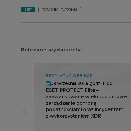
ESET
PORADNIKI I TUTORIALE
Polecane wydarzenia:
BEZPŁATNY WEBINAR
09 września 2026
|
godz:
11:00
ESET PROTECT Elite –
zaawansowane wielopoziomowe
zarządzanie ochroną,
podatnościami oraz incydentami
arrow_forward_ios
z wykorzystaniem XDR