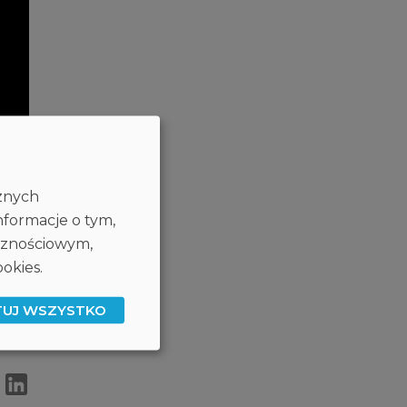
cznych
nformacje o tym,
ecznościowym,
okies.
TUJ WSZYSTKO