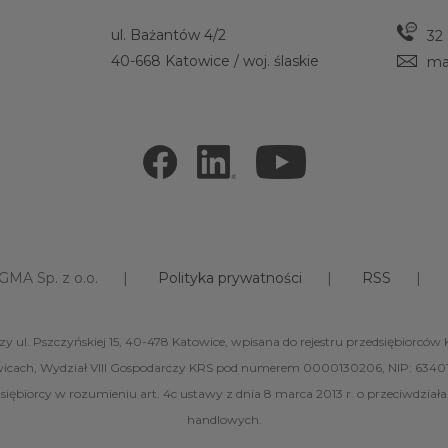
ul. Bażantów 4/2
32
40-668 Katowice / woj. ślaskie
ma
GMA Sp. z o.o.
Polityka prywatności
RSS
zy ul. Pszczyńskiej 15, 40-478 Katowice, wpisana do rejestru przedsiębior
icach, Wydział VIII Gospodarczy KRS pod numerem 0000130206, NIP: 6340
dsiębiorcy w rozumieniu art. 4c ustawy z dnia 8 marca 2013 r. o przeciwdz
handlowych.