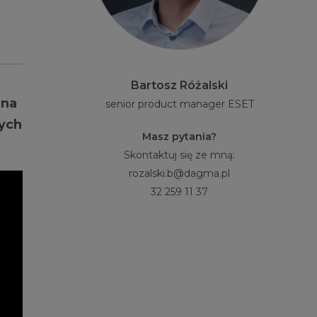
Bartosz Różalski
 na
senior product manager ESET
tych
Masz pytania?
Skontaktuj się ze mną:
rozalski.b@dagma.pl
32 259 11 37