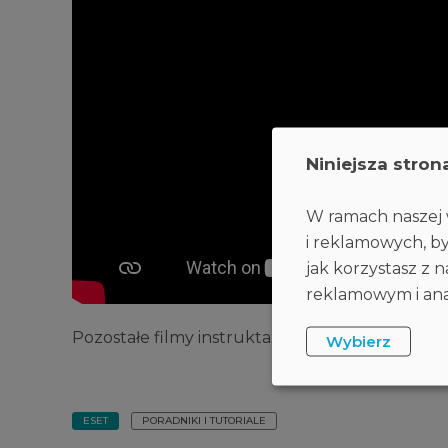
Niniejsza stron
W ramach naszej w
i reklamowych, by
jak korzystasz z
reklamowym i anal
Pozostałe filmy instruktażowe ESET znajdzies
Wybierz
ESET
PORADNIKI I TUTORIALE