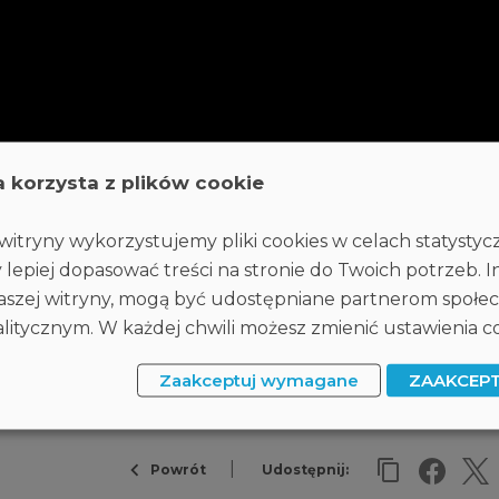
a korzysta z plików cookie
itryny wykorzystujemy pliki cookies w celach statysty
 lepiej dopasować treści na stronie do Twoich potrzeb. I
 naszej witryny, mogą być udostępniane partnerom społ
itycznym. W każdej chwili możesz zmienić ustawienia co
z
TUTAJ
.
Zaakceptuj wymagane
ZAAKCEP
Powrót
Udostępnij: