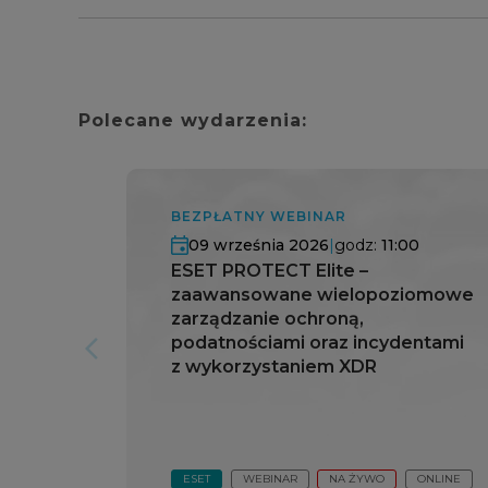
Polecane wydarzenia:
BEZPŁATNY WEBINAR
09 września 2026
|
godz:
11:00
ESET PROTECT Elite –
zaawansowane wielopoziomowe
zarządzanie ochroną,
podatnościami oraz incydentami
arrow_forward_ios
z wykorzystaniem XDR
ESET
WEBINAR
NA ŻYWO
ONLINE