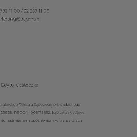
 793 11 00
/
32 259 11 00
rketing@dagma.pl
Edytuj ciasteczka
ców Krajowego Rejestru Sądowego prowadzonego
126068, REGON: 008173852, kapitał zakładowy
iałaniu nadmiernym opóźnieniom w transakcjach