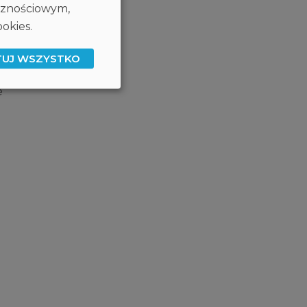
ecznościowym,
okies.
TUJ WSZYSTKO
e