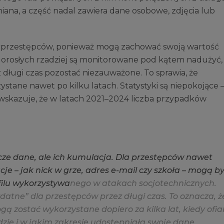
niana, a część nadal zawiera dane osobowe, zdjęcia lub
berprzestępców, ponieważ mogą zachować swoją wartość
 dorosłych rzadziej są monitorowane pod kątem nadużyć,
długi czas pozostać niezauważone. To sprawia, że
tane nawet po kilku latach. Statystyki są niepokojące 
wskazuje, że w latach 2021–2024 liczba przypadków
c
z
e
d
a
n
e
,
a
l
e
i
c
h
k
u
m
u
l
a
c
j
a
.
D
l
a
p
r
z
e
s
t
ę
p
c
ó
w
n
a
w
e
t
a
c
j
e
–
j
a
k
n
i
c
k
w
g
r
z
e
,
a
d
r
e
s
e
-
m
a
i
l
c
z
y
s
z
k
o
ł
a
–
m
o
g
ą
b
f
l
u
w
y
k
o
r
z
y
s
t
y
w
a
n
e
g
o
w
a
t
a
k
a
c
h
s
o
c
j
o
t
e
c
h
n
i
c
z
n
y
c
h
.
d
a
t
n
e
”
d
l
a
p
r
z
e
s
t
ę
p
c
ó
w
p
r
z
e
z
d
ł
u
g
i
c
z
a
s
.
T
o
o
z
n
a
c
z
a
,
ż
o
g
ą
z
o
s
t
a
ć
w
y
k
o
r
z
y
s
t
a
n
e
d
o
p
i
e
r
o
z
a
k
i
l
k
a
l
a
t
,
k
i
e
d
y
o
f
a
d
z
i
e
i
w
j
a
k
i
m
z
a
k
r
e
s
i
e
u
d
o
s
t
ę
p
n
i
a
ł
a
s
w
o
j
e
d
a
n
e