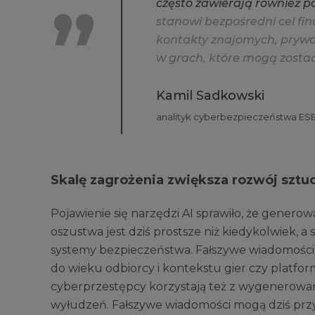
c
z
ę
s
t
o
z
a
w
i
e
r
a
j
ą
r
ó
w
n
i
e
ż
p
s
t
a
n
o
w
i
b
e
z
p
o
ś
r
e
d
n
i
c
e
l
f
n
k
o
n
t
a
k
t
y
z
n
a
j
o
m
y
c
h
,
p
r
y
w
w
g
r
a
c
h
,
k
t
ó
r
e
m
o
g
ą
z
o
s
t
a
Kamil Sadkowski
analityk cyberbezpieczeństwa ES
Skalę zagrożenia zwiększa rozwój sztuc
Pojawienie się narzędzi AI sprawiło, że gener
oszustwa jest dziś prostsze niż kiedykolwiek, 
systemy bezpieczeństwa. Fałszywe wiadomośc
do wieku odbiorcy i kontekstu gier czy platform
cyberprzestępcy korzystają też z wygenerowa
wyłudzeń. Fałszywe wiadomości mogą dziś prz