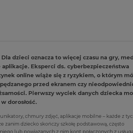
 Dla dzieci oznacza to więcej czasu na gry, me
aplikacje. Eksperci ds. cyberbezpieczeństwa
zynek online wiąże się z ryzykiem, o którym m
asu spędzanego przed ekranem czy nieodpowiedni
 tożsamości. Pierwszy wyciek danych dziecka m
 w dorosłość.
ikatory, chmury zdjęć, aplikacje mobilne – każde z ty
 że zanim dziecko skończy szkołę podstawową, często
do niego lub powiązanych z nim kont połączonych z usług