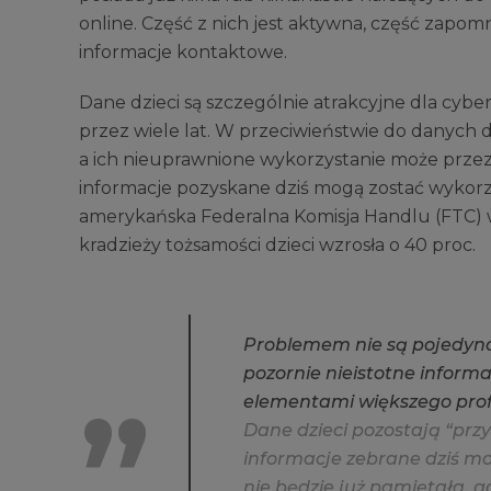
online. Część z nich jest aktywna, część zapom
informacje kontaktowe.
Dane dzieci są szczególnie atrakcyjne dla cy
przez wiele lat. W przeciwieństwie do danych
a ich nieuprawnione wykorzystanie może przez 
informacje pozyskane dziś mogą zostać wykorzys
amerykańska Federalna Komisja Handlu (FTC) 
kradzieży tożsamości dzieci wzrosła o 40 proc.
P
r
o
b
l
e
m
e
m
n
i
e
s
ą
p
o
j
e
d
y
n
p
o
z
o
r
n
i
e
n
i
e
i
s
t
o
t
n
e
i
n
f
o
r
m
e
l
e
m
e
n
t
a
m
i
w
i
ę
k
s
z
e
g
o
p
r
o
D
a
n
e
d
z
i
e
c
i
p
o
z
o
s
t
a
j
ą
“
p
r
z
y
i
n
f
o
r
m
a
c
j
e
z
e
b
r
a
n
e
d
z
i
ś
m
n
i
e
b
ę
d
z
i
e
j
u
ż
p
a
m
i
ę
t
a
ł
a
,
g