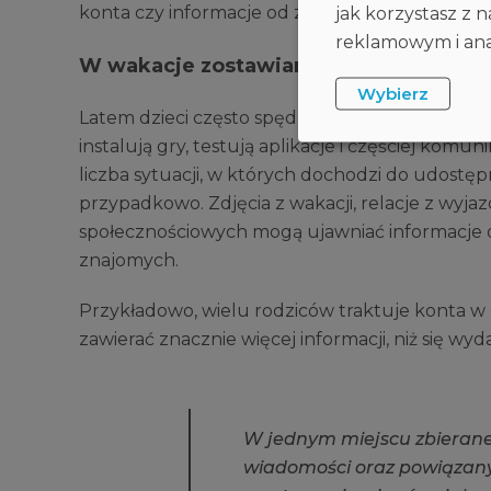
konta czy informacje od znajomych o podejrza
jak korzystasz z
reklamowym i anal
W wakacje zostawiamy więcej „cyfrow
Wybierz
Latem dzieci często spędzają więcej czasu onli
instalują gry, testują aplikacje i częściej komu
liczba sytuacji, w których dochodzi do udostę
przypadkowo. Zdjęcia z wakacji, relacje z wyj
społecznościowych mogą ujawniać informacje o w
znajomych.
Przykładowo, wielu rodziców traktuje konta w
zawierać znacznie więcej informacji, niż się wyda
W
j
e
d
n
y
m
m
i
e
j
s
c
u
z
b
i
e
r
a
n
w
i
a
d
o
m
o
ś
c
i
o
r
a
z
p
o
w
i
ą
z
a
n