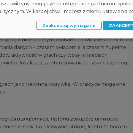
nych wiadomościach wysyłanych z profilu dziecka.
 naszej witryny, mogą być udostępniane partnerom społ
itycznym. W każdej chwili możesz zmienić ustawienia co
ych śladów”
Zaakceptuj wymagane
ZAAKCEP
ne niż w trakcie roku szkolnego. Zakładają nowe konta,
nikują się z nieznajomymi osobami. To właśnie wtedy rośni
pniania danych – czasem świadomie, a czasem zupełnie
azdów, aktywność w grach czy wpisy w mediach
ieku, lokalizacji, zainteresowaniach, szkole czy kręgu
 grach jako niewinną rozrywkę. W praktyce mogą one
je.
e
s
ą
:
l
i
s
t
a
z
n
a
j
o
m
y
c
h
,
h
i
s
t
o
r
i
a
z
a
k
u
p
ó
w
,
p
r
y
w
a
t
n
e
y
a
d
r
e
s
e
-
m
a
i
l
.
C
o
n
i
e
z
w
y
k
l
e
i
s
t
o
t
n
e
,
k
o
n
t
a
t
e
b
a
r
d
z
o