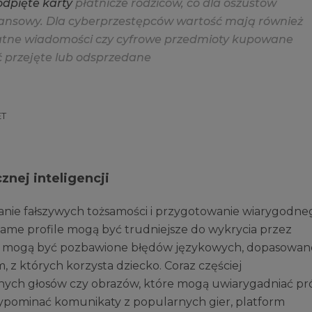
o
d
p
i
ę
t
e
k
a
r
t
y
p
ł
a
t
n
i
c
z
e
r
o
d
z
i
c
ó
w
,
c
o
d
l
a
o
s
z
u
s
t
ó
w
a
n
s
o
w
y
.
D
l
a
c
y
b
e
r
p
r
z
e
s
t
ę
p
c
ó
w
w
a
r
t
o
ś
ć
m
a
j
ą
r
ó
w
n
i
e
ż
a
t
n
e
w
i
a
d
o
m
o
ś
c
i
c
z
y
c
y
f
r
o
w
e
p
r
z
e
d
m
i
o
t
y
k
u
p
o
w
a
n
e
ć
p
r
z
e
j
ę
t
e
l
u
b
o
d
s
p
r
z
e
d
a
n
e
ET
znej inteligencji
owanie fałszywych tożsamości i przygotowanie wiarygodne
a same profile mogą być trudniejsze do wykrycia przez
i mogą być pozbawione błędów językowych, dopasowan
, z których korzysta dziecko. Coraz częściej
nych głosów czy obrazów, które mogą uwiarygadniać pr
ypominać komunikaty z popularnych gier, platform