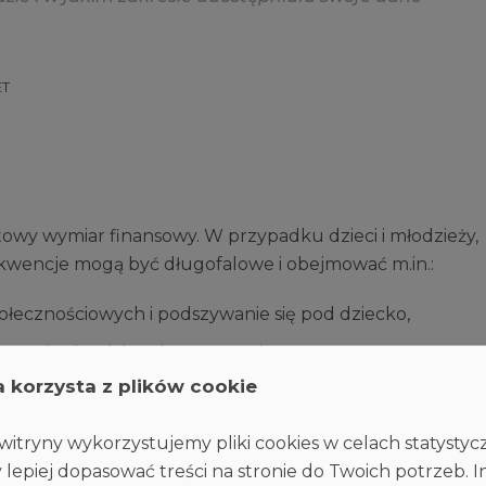
ET
owy wymiar finansowy. W przypadku dzieci i młodzieży,
ekwencje mogą być długofalowe i obejmować m.in.:
połecznościowych i podszywanie się pod dziecko,
taniu skradzionej tożsamości,
a korzysta z plików cookie
 i innych usług online.
iecka mogą świadczyć m.in. problemy z logowaniem,
itryny wykorzystujemy pliki cookies w celach statysty
 lub waluty w grach, powiadomienia o zmianie ustawień
 lepiej dopasować treści na stronie do Twoich potrzeb. I