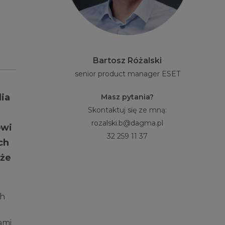
Bartosz Różalski
senior product manager ESET
dia
Masz pytania?
Skontaktuj się ze mną:
rozalski.b@dagma.pl
ówi
32 259 11 37
ch
oże
ch
ami