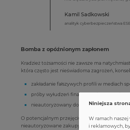
Kamil Sadkowski
analityk cyberbezpieczeństwa ES
Bomba z opóźnionym zapłonem
Kradzież tożsamości nie zawsze ma natychmiast
która często jest nieświadoma zagrożeń, kons
zakładanie fałszywych profili w mediach s
próby wyłudzeń finansowych przy wykorzys
Niniejsza stron
nieautoryzowany dostęp do kont szkolnych
O potencjalnym przejęciu danych lub kont dz
W ramach naszej w
nieautoryzowane zakupy, znikające przedmioty
i reklamowych, by