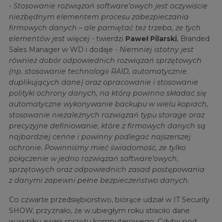
- Stosowanie rozwiązań software’owych jest oczywiście
niezbędnym elementem procesu zabezpieczania
firmowych danych – ale pamiętać też trzeba, że tych
elementów jest więcej
- twierdzi
Paweł Pilarski
, Branded
Sales Manager w WD i dodaje -
Niemniej istotny jest
również dobór odpowiednich rozwiązań sprzętowych
(np. stosowanie technologii RAID, automatycznie
duplikujących dane) oraz opracowanie i stosowanie
polityki ochrony danych, na którą powinno składać się
automatyczne wykonywanie backupu w wielu kopiach,
stosowanie niezależnych rozwiązań typu storage oraz
precyzyjne definiowanie, które z firmowych danych są
najbardziej cenne i powinny podlegać najszerszej
ochronie. Powinniśmy mieć świadomość, że tylko
połączenie w jedno rozwiązań software’owych,
sprzętowych oraz odpowiednich zasad postępowania
z danymi zapewni pełne bezpieczeństwo danych.
Co czwarte przedsiębiorstwo, biorące udział w IT Security
SHOW, przyznało, że w ubiegłym roku straciło dane
w wyniku awarii sprzętu komputerowego. Gdyby pod