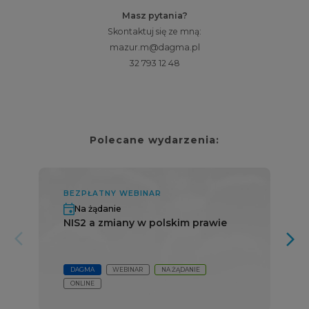
Masz pytania?
Skontaktuj się ze mną:
mazur.m@dagma.pl
32 793 12 48
Polecane wydarzenia:
BEZPŁATNY WEBINAR
Na żądanie
NIS2 a zmiany w polskim prawie
arrow_forward_ios
arrow_forward_ios
DAGMA
WEBINAR
NA ŻĄDANIE
ONLINE