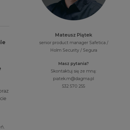
Mateusz Piątek
ie
senior product manager Safetica /
Holm Security / Segura
Masz pytania?
e
Skontaktuj się ze mną:
piatek.m@dagma.pl
532 570 255
oraz
cie
ń.