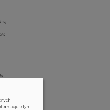
edną
żyć
i
a
e
cznych
nformacje o tym,