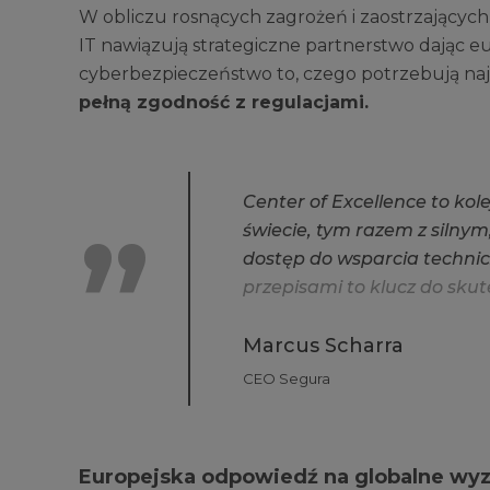
W obliczu rosnących zagrożeń i zaostrzający
IT nawiązują strategiczne partnerstwo dając 
cyberbezpieczeństwo to, czego potrzebują naj
pełną zgodność z regulacjami.
C
e
n
t
e
r
o
f
E
x
c
e
l
l
e
n
c
e
t
o
k
o
l
ś
w
i
e
c
i
e
,
t
y
m
r
a
z
e
m
z
s
i
l
n
y
m
d
o
s
t
ę
p
d
o
w
s
p
a
r
c
i
a
t
e
c
h
n
i
c
p
r
z
e
p
i
s
a
m
i
t
o
k
l
u
c
z
d
o
s
k
u
t
Marcus Scharra
CEO Segura
Europejska odpowiedź na globalne wy