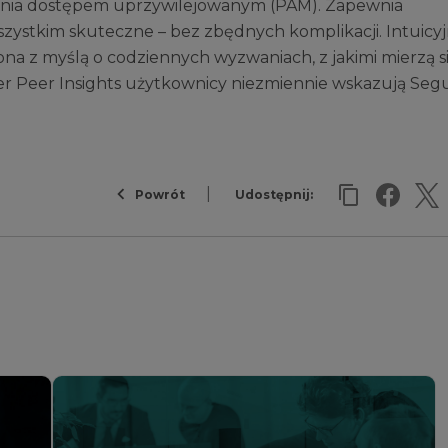
zania dostępem uprzywilejowanym (PAM). Zapewnia
wszystkim skuteczne – bez zbędnych komplikacji. Intuicyj
ona z myślą o codziennych wyzwaniach, z jakimi mierzą s
ner Peer Insights użytkownicy niezmiennie wskazują Seg
Powrót
Udostępnij: