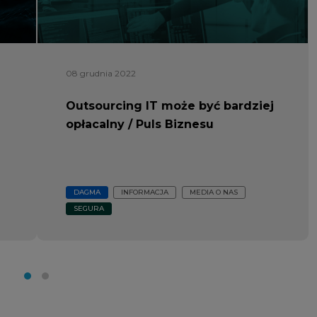
08 grudnia 2022
Outsourcing IT może być bardziej
opłacalny / Puls Biznesu
DAGMA
INFORMACJA
MEDIA O NAS
SEGURA