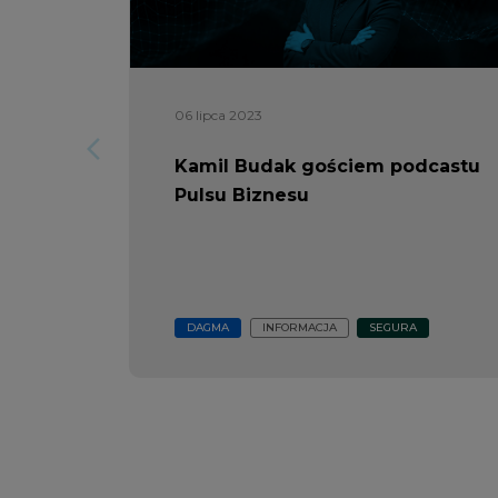
06 lipca 2023
arrow_forward_ios
Kamil Budak gościem podcastu
Pulsu Biznesu
DAGMA
INFORMACJA
SEGURA