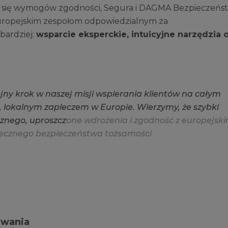
ch się wymogów zgodności, Segura i DAGMA Bezpieczeńs
europejskim zespołom odpowiedzialnym za
bardziej:
wsparcie eksperckie, intuicyjne narzędzia 
e
j
n
y
k
r
o
k
w
n
a
s
z
e
j
m
i
s
j
i
w
s
p
i
e
r
a
n
i
a
k
l
i
e
n
t
ó
w
n
a
c
a
ł
y
m
,
l
o
k
a
l
n
y
m
z
a
p
l
e
c
z
e
m
w
E
u
r
o
p
i
e
.
W
i
e
r
z
y
m
y
,
ż
e
s
z
y
b
k
i
z
n
e
g
o
,
u
p
r
o
s
z
c
z
o
n
e
w
d
r
o
ż
e
n
i
a
i
z
g
o
d
n
o
ś
ć
z
e
u
r
o
p
e
j
s
k
i
e
c
z
n
e
g
o
b
e
z
p
i
e
c
z
e
ń
s
t
w
a
t
o
ż
s
a
m
o
ś
c
i
zwania