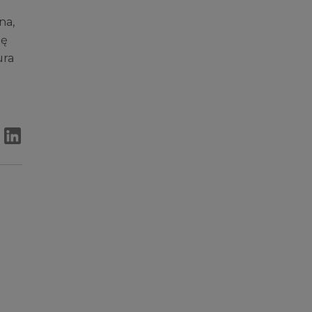
na,
ię
ura