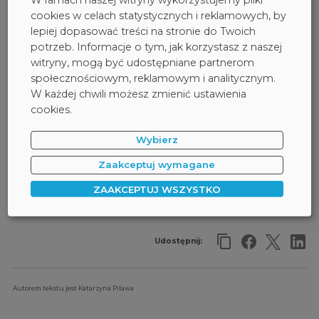
W ramach naszej witryny wykorzystujemy pliki
Korzystaj ze skomplikowanych, unikalnych haseł.
cookies w celach statystycznych i reklamowych, by
W przypadku wycieku danych unikalne hasło
lepiej dopasować treści na stronie do Twoich
gwarantuje, że nie zostanie wykorzystane w innych
potrzeb. Informacje o tym, jak korzystasz z naszej
serwisach przez atakujących.
witryny, mogą być udostępniane partnerom
Uważaj, jakie dane zostawiasz w serwisach, z których
społecznościowym, reklamowym i analitycznym.
korzystasz. Jeśli nie jest wymagane podpinanie karty
W każdej chwili możesz zmienić ustawienia
płatniczej w e-sklepie – nie rób tego. Nie podawaj
cookies.
również danych, które nie są wymagane.
Wybierz
Zaakceptuj wymagane
ESET
INFORMACJA
SAFETICA
#WYCIEK DANYCH
ZAAKCEPTUJ WSZYSTKO
Powrót
Udostępnij:
Autorem tekstu jest Katarzyna Pilawa