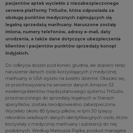
pacjentów aptek wyciekło z niezabezpieczonego
serwera platformy THSuite, która odpowiada za
obsługę punktów medycznych zajmujących się
legalną sprzedażą marihuany. Naruszone zostały
imiona, numery telefonów, adresy e-mail, daty
urodzenia, a także dane dotyczące ubezpieczenia
klientów i pacjentów punktów sprzedaży konopi
indyjskich.
Do odkrycia doszło pod koniec grudnia, ale dopiero teraz
naruszenie danych osób korzystających z medycznej
marihuany w USA wyszło na światło dzienne. Okazało się,
że przechowywana na serwerze danych Amazon S3
ewidencja klientów międzystanowego systemu THSuite,
przeznaczonego do sprzedaży legalnych w Stanach
specyfików, została nieodpowiednio zabezpieczona.
Wyciekło około 85 tysięcy plików, w tym 30 tysięcy
rekordów wrażliwych danych identyfikacyjnych osób, które
korzystały z medycznej marihuany i substancji do niej
podobnych. Według Mateusza Piątka, product managera