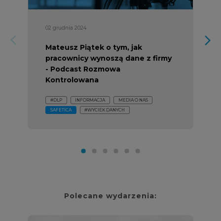
02 grudnia 2024
arrow_forward_ios
arrow_forward_ios
Mateusz Piątek o tym, jak
pracownicy wynoszą dane z firmy
- Podcast Rozmowa
Kontrolowana
#DLP
INFORMACJA
MEDIA O NAS
SAFETICA
#WYCIEK DANYCH
Polecane wydarzenia: