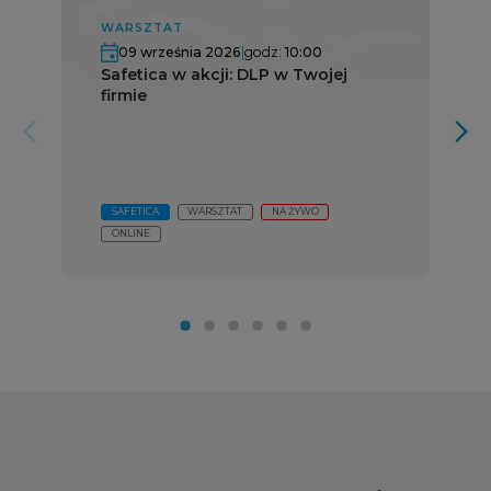
WARSZTAT
09 września 2026
|
godz:
10:00
Safetica w akcji: DLP w Twojej
firmie
arrow_forward_ios
arrow_forward_ios
SAFETICA
WARSZTAT
NA ŻYWO
ONLINE