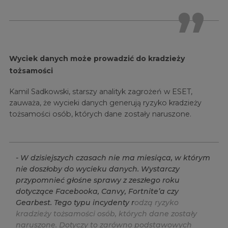
Wyciek danych może prowadzić do kradzieży
tożsamości
Kamil Sadkowski, starszy analityk zagrożeń w ESET,
zauważa, że wycieki danych generują ryzyko kradzieży
tożsamości osób, których dane zostały naruszone.
-
W
d
z
i
s
i
e
j
s
z
y
c
h
c
z
a
s
a
c
h
n
i
e
m
a
m
i
e
s
i
ą
c
a
,
w
k
t
ó
r
y
m
n
i
e
d
o
s
z
ł
o
b
y
d
o
w
y
c
i
e
k
u
d
a
n
y
c
h
.
W
y
s
t
a
r
c
z
y
p
r
z
y
p
o
m
n
i
e
ć
g
ł
o
ś
n
e
s
p
r
a
w
y
z
z
e
s
z
ł
e
g
o
r
o
k
u
d
o
t
y
c
z
ą
c
e
F
a
c
e
b
o
o
k
a
,
C
a
n
v
y
,
F
o
r
t
n
i
t
e
’
a
c
z
y
G
e
a
r
b
e
s
t
.
T
e
g
o
t
y
p
u
i
n
c
y
d
e
n
t
y
r
o
d
z
ą
r
y
z
y
k
o
k
r
a
d
z
i
e
ż
y
t
o
ż
s
a
m
o
ś
c
i
o
s
ó
b
,
k
t
ó
r
y
c
h
d
a
n
e
z
o
s
t
a
ł
y
n
a
r
u
s
z
o
n
e
.
D
o
t
y
c
z
y
t
o
z
a
r
ó
w
n
o
p
o
d
s
t
a
w
o
w
y
c
h