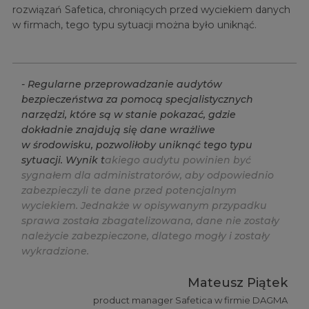
rozwiązań Safetica, chroniących przed wyciekiem danych
w firmach, tego typu sytuacji można było uniknąć.
-
R
e
g
u
l
a
r
n
e
p
r
z
e
p
r
o
w
a
d
z
a
n
i
e
a
u
d
y
t
ó
w
b
e
z
p
i
e
c
z
e
ń
s
t
w
a
z
a
p
o
m
o
c
ą
s
p
e
c
j
a
l
i
s
t
y
c
z
n
y
c
h
n
a
r
z
ę
d
z
i
,
k
t
ó
r
e
s
ą
w
s
t
a
n
i
e
p
o
k
a
z
a
ć
,
g
d
z
i
e
d
o
k
ł
a
d
n
i
e
z
n
a
j
d
u
j
ą
s
i
ę
d
a
n
e
w
r
a
ż
l
i
w
e
w
ś
r
o
d
o
w
i
s
k
u
,
p
o
z
w
o
l
i
ł
o
b
y
u
n
i
k
n
ą
ć
t
e
g
o
t
y
p
u
s
y
t
u
a
c
j
i
.
W
y
n
i
k
t
a
k
i
e
g
o
a
u
d
y
t
u
p
o
w
i
n
i
e
n
b
y
ć
s
y
g
n
a
ł
e
m
d
l
a
a
d
m
i
n
i
s
t
r
a
t
o
r
ó
w
,
a
b
y
o
d
p
o
w
i
e
d
n
i
o
z
a
b
e
z
p
i
e
c
z
y
l
i
t
e
d
a
n
e
p
r
z
e
d
p
o
t
e
n
c
j
a
l
n
y
m
w
y
c
i
e
k
i
e
m
.
J
e
d
n
a
k
ż
e
w
o
p
i
s
y
w
a
n
y
m
p
r
z
y
p
a
d
k
u
s
p
r
a
w
a
z
o
s
t
a
ł
a
z
b
a
g
a
t
e
l
i
z
o
w
a
n
a
,
d
a
n
e
n
i
e
z
o
s
t
a
ł
y
n
a
l
e
ż
y
c
i
e
z
a
b
e
z
p
i
e
c
z
o
n
e
,
d
l
a
t
e
g
o
m
o
g
ł
y
i
z
o
s
t
a
ł
y
w
y
k
r
a
d
z
i
o
n
e
.
Mateusz Piątek
product manager Safetica w firmie DAGMA