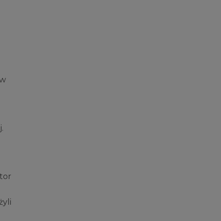
ów
.
tor
yli