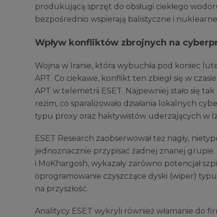
produkującą sprzęt do obsługi ciekłego wodor
bezpośrednio wspierają balistyczne i nuklearn
Wpływ konfliktów zbrojnych na cyberp
Wojna w Iranie, która wybuchła pod koniec l
APT. Co ciekawe, konflikt ten zbiegł się w cza
APT w telemetrii ESET. Najpewniej stało się ta
reżim, co sparaliżowało działania lokalnych cyb
typu proxy oraz haktywistów uderzających w Iz
ESET Research zaobserwował też nagły, nietypow
jednoznacznie przypisać żadnej znanej grupie.
i MoKhargosh, wykazały zarówno potencjał szpiego
oprogramowanie czyszczące dyski (wiper) typu
na przyszłość.
Analitycy ESET wykryli również włamanie do f