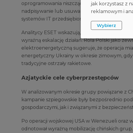
oprogramowania niszczącego dane – DynoWipe
jak korzystasz z
nadpisywanie lub usuwanie plików z dysków sta
reklamowym i anal
systemów IT przedsiębiorstwa.
Wybierz
Analitycy ESET wskazują, że uderzenie w infr
wyraźną eskalację działań. Rola Polski jako zew
elektroenergetyczną sugeruje, że operacja mia
energetyczny Ukrainy w okresie zimowym, gdy z
tradycyjne ostrzały rakietowe.
Azjatyckie cele cyberprzestępców
W analizowanym okresie grupy powiązane z Chi
kampanie szpiegowskie były bezpośrednio pod
gospodarczymi, jak i związanymi z bezpieczeń
Po operacji wojskowej USA w Wenezueli oraz w ob
odnotował wyraźną mobilizację chińskich grup