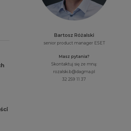
Bartosz Różalski
senior product manager ESET
Masz pytania?
Skontaktuj się ze mną:
ch
rozalski.b@dagma.pl
32 259 11 37
ści