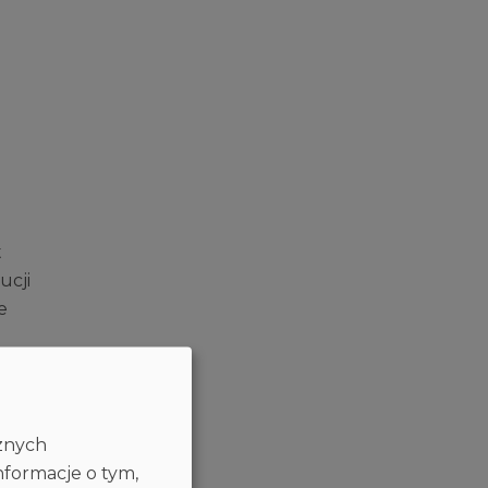
t
ucji
e
tora
cznych
go
nformacje o tym,