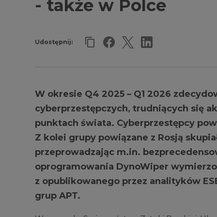
- także w Polce
Udostępnij:
W okresie Q4 2025 – Q1 2026 zdecydo
cyberprzestępczych, trudniących się a
punktach świata. Cyberprzestępcy powi
Z kolei grupy powiązane z Rosją skupiały
przeprowadzając m.in. bezprecedenso
oprogramowania DynoWiper wymierzony
z opublikowanego przez analityków ES
grup APT.