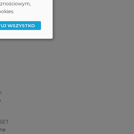
ecznościowym,
okies.
TUJ WSZYSTKO
h
o
ESET
zne