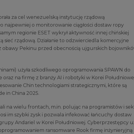
ała za cel wenezuelską instytucję rządową
o najpewniej o monitorowanie ciągłości dostaw ropy
samym regionie ESET wykrył aktywność innej chińskiej
ką sieć rządową. Działanie to odzwierciedla komercyjne
az obawy Pekinu przed obecnością ujgurskich bojownik
Chinami) użyła szkodliwego oprogramowania SPAWN do
raz na firmę z branży AI i robotyki w Korei Południowej
esowanie Chin technologiami strategicznymi, które są
de in China 2025.
ali na wielu frontach, m.in. polując na programistów i sek
osi im szybki zysk i pozwala infekować łańcuchy dostaw
rupy Andariel w Korei Południowej. Cyberprzestępcy uż
ć oprogramowaniem ransomware Rook firmę inżynieryjną