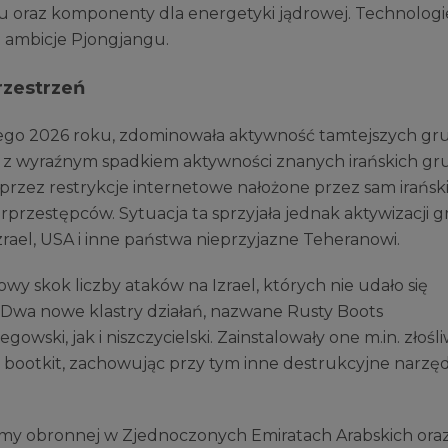
u oraz komponenty dla energetyki jądrowej. Technologi
e ambicje Pjongjangu.
rzestrzeń
utego 2026 roku, zdominowała aktywność tamtejszych gr
sie z wyraźnym spadkiem aktywności znanych irańskich gr
k przez restrykcje internetowe nałożone przez sam irańsk
erprzestępców. Sytuacja ta sprzyjała jednak aktywizacji 
rael, USA i inne państwa nieprzyjazne Teheranowi.
y skok liczby ataków na Izrael, których nie udało się
 Dwa nowe klastry działań, nazwane Rusty Boots
wski, jak i niszczycielski. Zainstalowały one m.in. złośl
 bootkit, zachowując przy tym inne destrukcyjne narzęd
irmy obronnej w Zjednoczonych Emiratach Arabskich ora