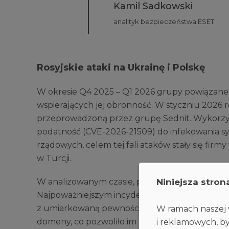
Kamil Sadkowski
analityk bezpieczeństwa ESET
Rosyjskie ataki na Ukrainę i Polskę
W okresie Q4 2025 – Q1 2026 grupy powiązane z
wspierających jej obronność. W styczniu 2026
przeprowadzoną przez grupę Sednit. Wykorzys
podatność (CVE-2026-21509) do infekowania sy
rządowych, celem tej fali ataków stały się firm
w Turcji.
Niniejsza stron
W analizowanym czasie, poza Ukrainą, także Po
Najpoważniejszym incydentem był grudniowy a
z umiarkowaną pewnością grupie Sandworm. Cy
W ramach naszej w
domeny, co pozwoliło im na instalację za pomo
i reklamowych, by