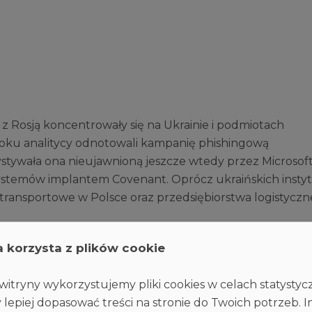
 Rosją koncentrowały się na Ukrainie i podmiotach
 roku analitycy odnotowali kampanię phishingową
tywała ona nieujawnioną jeszcze wtedy przez Microsof
stemów implantem Covenant. Oprócz ukraińskich instyt
y transportowe w Polsce oraz przedsiębiorstwa logistyczn
a korzysta z plików cookie
lska stała się ważnym celem prorosyjskich grup APT.
tak na polską firmę energetyczną, przypisywany
berprzestępcy zdołali uzyskać uprawnienia administra
itryny wykorzystujemy pliki cookies w celach statysty
cą polityk grupowych Active Directory nowego, złośliwe
 lepiej dopasować treści na stronie do Twoich potrzeb. I