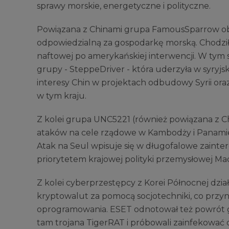
sprawy morskie, energetyczne i polityczne.
Powiązana z Chinami grupa FamousSparrow obr
odpowiedzialną za gospodarkę morską. Chodził
naftowej po amerykańskiej interwencji. W tym 
grupy - SteppeDriver - która uderzyła w syryjs
interesy Chin w projektach odbudowy Syrii or
w tym kraju.
Z kolei grupa UNC5221 (również powiązana z 
ataków na cele rządowe w Kambodży i Panamie o
Atak na Seul wpisuje się w długofalowe zainter
priorytetem krajowej polityki przemysłowej Ma
Z kolei cyberprzestępcy z Korei Północnej dział
kryptowalut za pomocą socjotechniki, co przyn
oprogramowania. ESET odnotował też powrót g
tam trojana TigerRAT i próbowali zainfekowa