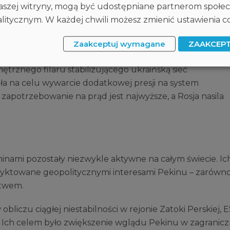
ra. Zadaniem tego malware było bezpowrotne
 naszej witryny, mogą być udostępniane partnerom społ
łych i przenośnych, a w konsekwencji sparaliżowanie
itycznym. W każdej chwili możesz zmienić ustawienia co
Zaakceptuj wymagane
ZAAKCEP
astrukturę krytyczną kraju należącego do NATO stanowi
nętrznego filaru stabilizującego ukraińską sieć
ła na celu wywarcie dodatkowej presji na system
apotrzebowanie na prąd jest najwyższe, a Rosja nasila
nami pozostały niezwykle aktywne na całym świecie. Ic
yktowane geopolitycznymi interesami Pekinu – zarówn
stwem.
liczu ciągłej niestabilności w rejonie Zatoki Perskiej, 
. Ich celem było zwiększenie wglądu Pekinu w zagranic