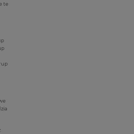
e te
up
up
i
grup
iwe
zia
z