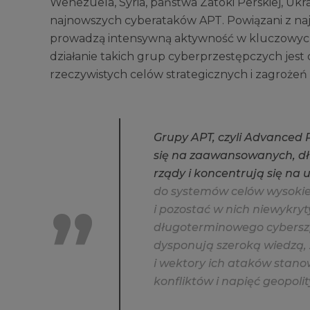
Wenezuela, Syria, państwa Zatoki Perskiej, Ukr
najnowszych cyberataków APT. Powiązani z n
prowadzą intensywną aktywność w kluczowych g
działanie takich grup cyberprzestępczych jest
rzeczywistych celów strategicznych i zagroż
G
r
u
p
y
A
P
T
,
c
z
y
l
i
A
d
v
a
n
c
e
d
s
i
ę
n
a
z
a
a
w
a
n
s
o
w
a
n
y
c
h
,
d
ł
r
z
ą
d
y
i
k
o
n
c
e
n
t
r
u
j
ą
s
i
ę
n
a
d
o
s
y
s
t
e
m
ó
w
c
e
l
ó
w
w
y
s
o
k
i
i
p
o
z
o
s
t
a
ć
w
n
i
c
h
n
i
e
w
y
k
r
y
t
d
ł
u
g
o
t
e
r
m
i
n
o
w
e
g
o
c
y
b
e
r
s
z
d
y
s
p
o
n
u
j
ą
s
z
e
r
o
k
ą
w
i
e
d
z
ą
,
i
w
e
k
t
o
r
y
i
c
h
a
t
a
k
ó
w
s
t
a
n
o
k
o
n
f
i
k
t
ó
w
i
n
a
p
i
ę
ć
g
e
o
p
o
l
i
t