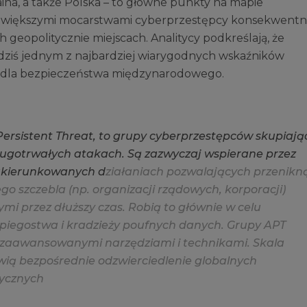
aina, a także Polska – to główne punkty na mapie
ajwiększymi mocarstwami cyberprzestępcy konsekwentn
eopolitycznie miejscach. Analitycy podkreślają, że
 dziś jednym z najbardziej wiarygodnych wskaźników
eń dla bezpieczeństwa międzynarodowego.
P
e
r
s
i
s
t
e
n
t
T
h
r
e
a
t
,
t
o
g
r
u
p
y
c
y
b
e
r
p
r
z
e
s
t
ę
p
c
ó
w
s
k
u
p
i
a
j
ą
u
g
o
t
r
w
a
ł
y
c
h
a
t
a
k
a
c
h
.
S
ą
z
a
z
w
y
c
z
a
j
w
s
p
i
e
r
a
n
e
p
r
z
e
z
u
k
i
e
r
u
n
k
o
w
a
n
y
c
h
d
z
i
a
ł
a
n
i
a
c
h
p
o
z
w
a
l
a
j
ą
c
y
c
h
p
r
z
e
n
i
k
n
e
g
o
s
z
c
z
e
b
l
a
(
n
p
.
o
r
g
a
n
i
z
a
c
j
i
r
z
ą
d
o
w
y
c
h
,
k
o
r
p
o
r
a
c
j
i
)
y
m
i
p
r
z
e
z
d
ł
u
ż
s
z
y
c
z
a
s
.
R
o
b
i
ą
t
o
g
ł
ó
w
n
i
e
w
c
e
l
u
p
i
e
g
o
s
t
w
a
i
k
r
a
d
z
i
e
ż
y
p
o
u
f
n
y
c
h
d
a
n
y
c
h
.
G
r
u
p
y
A
P
T
z
a
a
w
a
n
s
o
w
a
n
y
m
i
n
a
r
z
ę
d
z
i
a
m
i
i
t
e
c
h
n
i
k
a
m
i
.
S
k
a
l
a
w
i
ą
b
e
z
p
o
ś
r
e
d
n
i
e
o
d
z
w
i
e
r
c
i
e
d
l
e
n
i
e
g
l
o
b
a
l
n
y
c
h
y
c
z
n
y
c
h