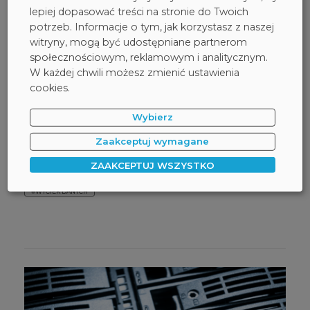
i jak się przed nim bronić –
lepiej dopasować treści na stronie do Twoich
potrzeb. Informacje o tym, jak korzystasz z naszej
część I
witryny, mogą być udostępniane partnerom
społecznościowym, reklamowym i analitycznym.
Jak pracownicy mogą spowodować wyciek firmowych
W każdej chwili możesz zmienić ustawienia
danych? Jak często takie sytuacje mają miejsce i jakie są
cookies.
ich konsekwencje? Rozpoczynamy serię trzech wpisów
„Wyciek danych – co oznacza i jak się przed nim bronić”,
Wybierz
które odpowiedzą na te oraz inne pytania związane
z ochroną firmowych danych oraz skutkami wycieków
Zaakceptuj wymagane
danych.
ZAAKCEPTUJ WSZYSTKO
DAGMA
INFORMACJA
#RODO
SAFETICA
#WYCIEK DANYCH