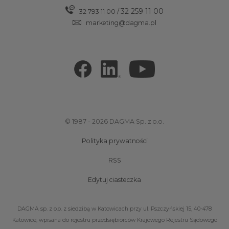
32 259 11 00
32 793 11 00
/
marketing@dagma.pl
© 1987 - 2026 DAGMA Sp. z o.o.
Polityka prywatności
RSS
Edytuj ciasteczka
DAGMA sp. z o.o. z siedzibą w Katowicach przy ul. Pszczyńskiej 15, 40-478
Katowice, wpisana do rejestru przedsiębiorców Krajowego Rejestru Sądowego