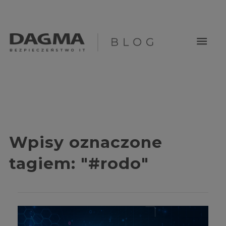
menu
Wpisy oznaczone
tagiem:
"#rodo"