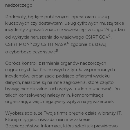
nadzorczego.
Podmioty, będące publicznymi, operatorami usług
kluczowych czy dostawcami usług cyfrowych muszą takie
incydenty zgłaszać znacznie wcześniej - w ciągu 24 godzin
2
od wykrycia naruszenia do właściwego CSIRT GOV
,
3
4
CSIRT MON
czy CSIRT NASK
, zgodnie z ustawą
5
o cyberbezpieczeństwie
.
Oprócz kontroli z ramienia organów nadzorczych
i ogromnych kar finansowych z tytułu wspomnianych
incydentów, organizacje padające ofiarami wycieku
danych, narażone są na inne zagrożenia, które często
bywają niepoliczalne a ich wpływ trudno oszacować. Do
takich konsekwencji należy m.in. kompromitacja
organizacji, a więc negatywny wpływ na jej wizerunek.
Wyobraź sobie, że Twoja firma prężnie działa w branży IT,
której misją jest uświadamianie w zakresie
Bezpieczeństwa Informacji, która szkoli jak prawidłowo