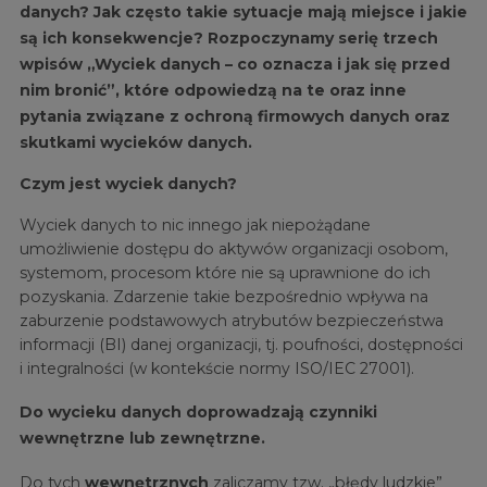
danych? Jak często takie sytuacje mają miejsce i jakie
są ich konsekwencje? Rozpoczynamy serię trzech
wpisów „Wyciek danych – co oznacza i jak się przed
nim bronić”, które odpowiedzą na te oraz inne
pytania związane z ochroną firmowych danych oraz
skutkami wycieków danych.
Czym jest wyciek danych?
Wyciek danych to nic innego jak niepożądane
umożliwienie dostępu do aktywów organizacji osobom,
systemom, procesom które nie są uprawnione do ich
pozyskania. Zdarzenie takie bezpośrednio wpływa na
zaburzenie podstawowych atrybutów bezpieczeństwa
informacji (BI) danej organizacji, tj. poufności, dostępności
i integralności (w kontekście normy ISO/IEC 27001).
Do wycieku danych doprowadzają czynniki
wewnętrzne lub zewnętrzne.
Do tych
wewnętrznych
zaliczamy tzw. „błędy ludzkie”