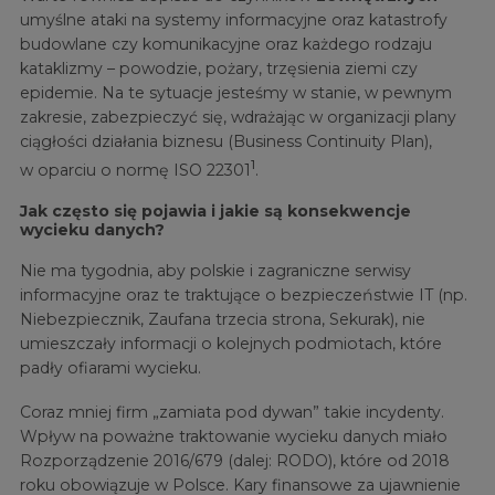
umyślne ataki na systemy informacyjne oraz katastrofy
budowlane czy komunikacyjne oraz każdego rodzaju
kataklizmy – powodzie, pożary, trzęsienia ziemi czy
epidemie. Na te sytuacje jesteśmy w stanie, w pewnym
zakresie, zabezpieczyć się, wdrażając w organizacji plany
ciągłości działania biznesu (Business Continuity Plan),
1
w oparciu o normę ISO 22301
.
Jak często się pojawia i jakie są konsekwencje
wycieku danych?
Nie ma tygodnia, aby polskie i zagraniczne serwisy
informacyjne oraz te traktujące o bezpieczeństwie IT (np.
Niebezpiecznik, Zaufana trzecia strona, Sekurak), nie
umieszczały informacji o kolejnych podmiotach, które
padły ofiarami wycieku.
Coraz mniej firm „zamiata pod dywan” takie incydenty.
Wpływ na poważne traktowanie wycieku danych miało
Rozporządzenie 2016/679 (dalej: RODO), które od 2018
roku obowiązuje w Polsce. Kary finansowe za ujawnienie