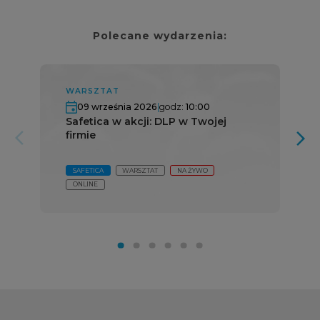
Polecane wydarzenia:
WARSZTAT
09 września 2026
|
godz:
10:00
Safetica w akcji: DLP w Twojej
firmie
arrow_forward_ios
arrow_forward_ios
SAFETICA
WARSZTAT
NA ŻYWO
ONLINE