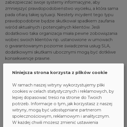
zabezpieczać swoje systemy informacyjne, aby
zmniejszyć prawdopodobieństwo wycieku, a która sama
pada ofiarą takiej sytuacji. Niestety incydent tego typu
prawdopodobnie będzie skutkował spadkiem zaufania
wśród aktualnych i potencjalnych klientów. Jeśli
dodatkowo taka organizacja miała pewne zobowiązania
wobec swoich klientów np. ustanowione w umowach
o gwarantowanym poziomie świadczenia usług SLA,
dodatkowymi skutkami ubocznymi mogą być dotkliwe
konsekwencje prawne.
Właśnie z uwagi na wskazane wyżej powody, warto jest
Niniejsza strona korzysta z plików cookie
zabezpieczyć swoją firmę czy organizację na
ewentualność utraty lub wycieku danych i stosować
W ramach naszej witryny wykorzystujemy pliki
adekwatne do zagrożeń zabezpieczenia.
cookies w celach statystycznych i reklamowych, by
lepiej dopasować treści na stronie do Twoich
O tym jakie dane wyciekają, jak zabezpieczyć się
potrzeb. Informacje o tym, jak korzystasz z naszej
przed takimi sytuacjami i co to jest ISO 27001
witryny, mogą być udostępniane partnerom
przeczytacie w kolejnych wpisach z serii „Wyciek
społecznościowym, reklamowym i analitycznym.
danych – co oznacza i jak się przed nim bronić?”.
W każdej chwili możesz zmienić ustawienia