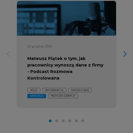
02 grudnia 2024
arrow_forward_ios
arrow_forward_ios
Mateusz Piątek o tym, jak
pracownicy wynoszą dane z firmy
- Podcast Rozmowa
Kontrolowana
#DLP
INFORMACJA
MEDIA O NAS
SAFETICA
#WYCIEK DANYCH