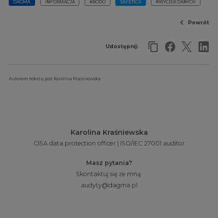
DAGMA
INFORMACJA
#RODO
SAFETICA
#WYCIEK DANYCH
Powrót
Udostępnij:
Autorem tekstu jest Karolina Kraśniewska
Karolina Kraśniewska
CISA data protection officer | ISO/IEC 27001 auditor
Masz pytania?
Skontaktuj się ze mną:
audyty@dagma.pl