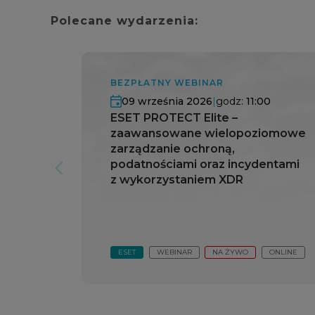
Polecane wydarzenia:
BEZPŁATNY WEBINAR
09 września 2026
|
godz:
11:00
ESET PROTECT Elite –
zaawansowane wielopoziomowe
zarządzanie ochroną,
podatnościami oraz incydentami
arrow_forward_ios
z wykorzystaniem XDR
ESET
WEBINAR
NA ŻYWO
ONLINE