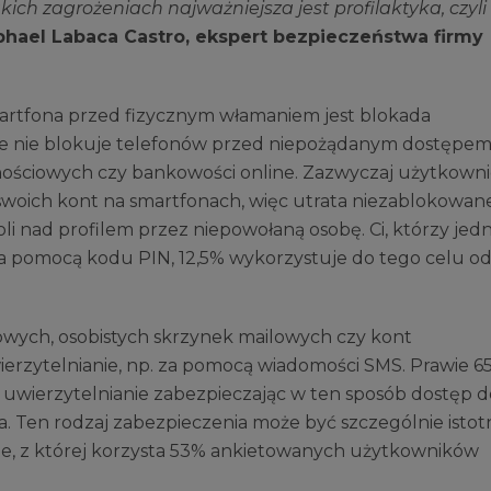
kich zagrożeniach najważniejsza jest profilaktyka, czyli
phael Labaca Castro, ekspert bezpieczeństwa firmy
rtfona przed fizycznym włamaniem jest blokada
e nie blokuje telefonów przed niepożądanym dostępem
znościowych czy bankowości online. Zazwyczaj użytkown
 swoich kont na smartfonach, więc utrata niezablokowa
i nad profilem przez niepowołaną osobę. Ci, którzy jed
 za pomocą kodu PIN, 12,5% wykorzystuje do tego celu od
mowych, osobistych skrzynek mailowych czy kont
rzytelnianie, np. za pomocą wiadomości SMS. Prawie 6
wierzytelnianie zabezpieczając w ten sposób dostęp d
. Ten rodzaj zabezpieczenia może być szczególnie istot
ne, z której korzysta 53% ankietowanych użytkowników