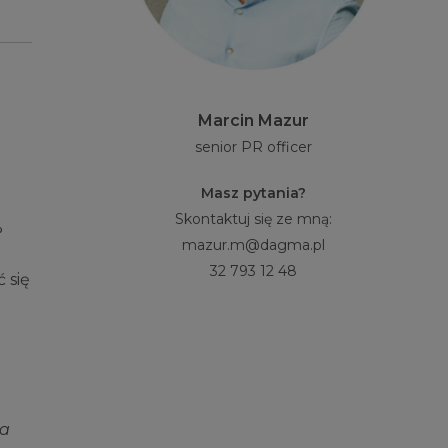
Marcin Mazur
senior PR officer
Masz pytania?
Skontaktuj się ze mną:
%
mazur.m@dagma.pl
32 793 12 48
 się
na