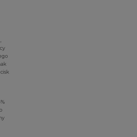
,
icy
nego
nak
cisk
5%
o
ny