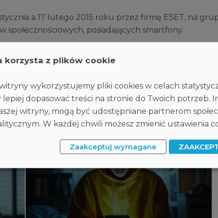
ycznia a 17 lutego 2015 roku przez firmę ESET, na grup
ów społecznościowych, posiadających smartfony.
a korzysta z plików cookie
Powrót
Udostępnij:
itryny wykorzystujemy pliki cookies w celach statysty
 lepiej dopasować treści na stronie do Twoich potrzeb. I
 naszej witryny, mogą być udostępniane partnerom społ
itycznym. W każdej chwili możesz zmienić ustawienia co
Zaakceptuj wymagane
ZAAKCEP