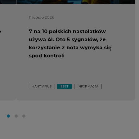
11 lutego 2026
e
7 na 10 polskich nastolatków
używa AI. Oto 5 sygnałów, że
korzystanie z bota wymyka się
spod kontroli
#ANTIVIRUS
ESET
INFORMACJA