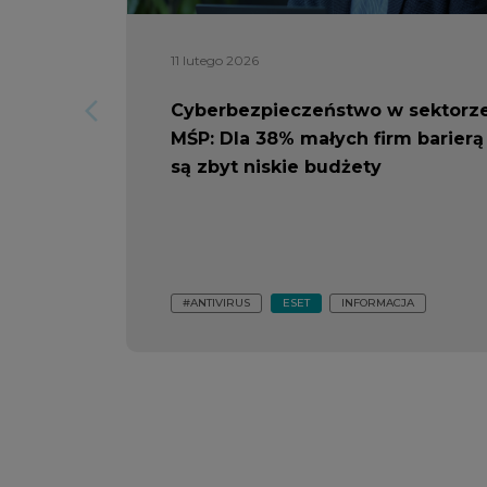
11 lutego 2026
arrow_forward_ios
Cyberbezpieczeństwo w sektorz
MŚP: Dla 38% małych firm barierą
są zbyt niskie budżety
#ANTIVIRUS
ESET
INFORMACJA