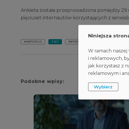
Ankieta została przeprowadzona pomiędzy 29 st
pięciuset internautów korzystających z serwis
Niniejsza stron
#ANTIVIRUS
ESET
INFORMACJA
W ramach naszej w
i reklamowych, by
jak korzystasz z
reklamowym i anal
Podobne wpisy:
Wybierz