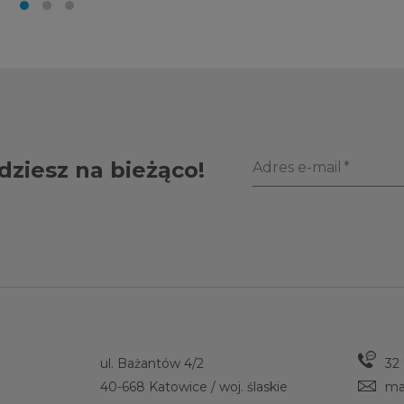
dziesz na bieżąco!
Adres e-mail
ul. Bażantów 4/2
32
40-668 Katowice / woj. ślaskie
ma