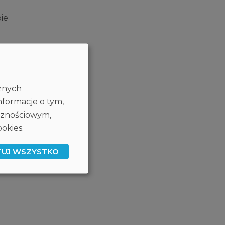
ie
cznych
nformacje o tym,
ecznościowym,
okies.
TUJ WSZYSTKO