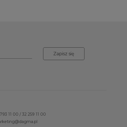
Zapisz się
 793 11 00
/
32 259 11 00
rketing@dagma.pl