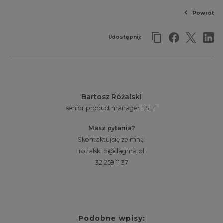
Powrót
Udostępnij:
Bartosz Różalski
senior product manager ESET
Masz pytania?
Skontaktuj się ze mną:
rozalski.b@dagma.pl
32 259 11 37
Podobne wpisy: