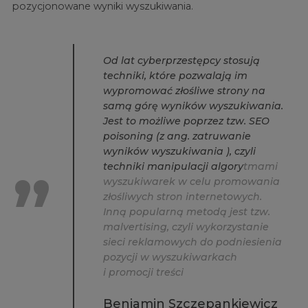
pozycjonowane wyniki wyszukiwania.
O
d
l
a
t
c
y
b
e
r
p
r
z
e
s
t
ę
p
c
y
s
t
o
s
u
j
ą
t
e
c
h
n
i
k
i
,
k
t
ó
r
e
p
o
z
w
a
l
a
j
ą
i
m
w
y
p
r
o
m
o
w
a
ć
z
ł
o
ś
l
i
w
e
s
t
r
o
n
y
n
a
s
a
m
ą
g
ó
r
ę
w
y
n
i
k
ó
w
w
y
s
z
u
k
i
w
a
n
i
a
.
J
e
s
t
t
o
m
o
ż
l
i
w
e
p
o
p
r
z
e
z
t
z
w
.
S
E
O
p
o
i
s
o
n
i
n
g
(
z
a
n
g
.
z
a
t
r
u
w
a
n
i
e
w
y
n
i
k
ó
w
w
y
s
z
u
k
i
w
a
n
i
a
)
,
c
z
y
l
i
t
e
c
h
n
i
k
i
m
a
n
i
p
u
l
a
c
j
i
a
l
g
o
r
y
t
m
a
m
i
w
y
s
z
u
k
i
w
a
r
e
k
w
c
e
l
u
p
r
o
m
o
w
a
n
i
a
z
ł
o
ś
l
i
w
y
c
h
s
t
r
o
n
i
n
t
e
r
n
e
t
o
w
y
c
h
.
I
n
n
ą
p
o
p
u
l
a
r
n
ą
m
e
t
o
d
ą
j
e
s
t
t
z
w
.
m
a
l
v
e
r
t
i
s
i
n
g
,
c
z
y
l
i
w
y
k
o
r
z
y
s
t
a
n
i
e
s
i
e
c
i
r
e
k
l
a
m
o
w
y
c
h
d
o
p
o
d
n
i
e
s
i
e
n
i
a
p
o
z
y
c
j
i
w
w
y
s
z
u
k
i
w
a
r
k
a
c
h
i
p
r
o
m
o
c
j
i
t
r
e
ś
c
i
Beniamin Szczepankiewicz