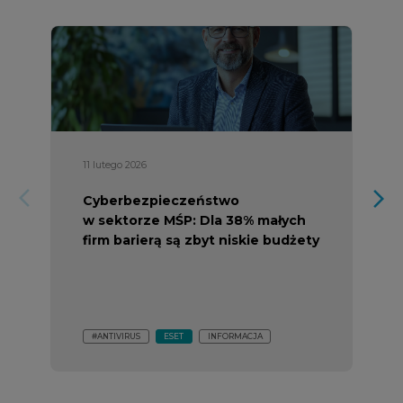
11 lutego 2026
arrow_forward_ios
arrow_forward_ios
Cyberbezpieczeństwo
w sektorze MŚP: Dla 38% małych
firm barierą są zbyt niskie budżety
#ANTIVIRUS
ESET
INFORMACJA