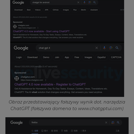
Obraz przedstawiający fałszywy wynik dot. narzędzia
ChatGPT (fałszywa domena to www.chatgptui.com)