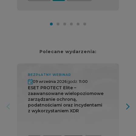
Polecane wydarzenia:
BEZPŁATNY WEBINAR
09 września 2026
|
godz:
11:00
ESET PROTECT Elite –
zaawansowane wielopoziomowe
zarządzanie ochroną,
podatnościami oraz incydentami
arrow_forward_ios
arrow_forward_ios
z wykorzystaniem XDR