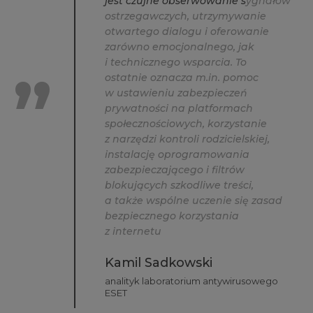
j
e
s
t
c
z
u
j
n
e
o
b
s
e
r
w
o
w
a
n
i
e
s
y
g
n
a
ł
ó
w
o
s
t
r
z
e
g
a
w
c
z
y
c
h
,
u
t
r
z
y
m
y
w
a
n
i
e
o
t
w
a
r
t
e
g
o
d
i
a
l
o
g
u
i
o
f
e
r
o
w
a
n
i
e
z
a
r
ó
w
n
o
e
m
o
c
j
o
n
a
l
n
e
g
o
,
j
a
k
i
t
e
c
h
n
i
c
z
n
e
g
o
w
s
p
a
r
c
i
a
.
T
o
o
s
t
a
t
n
i
e
o
z
n
a
c
z
a
m
.
i
n
.
p
o
m
o
c
w
u
s
t
a
w
i
e
n
i
u
z
a
b
e
z
p
i
e
c
z
e
ń
p
r
y
w
a
t
n
o
ś
c
i
n
a
p
l
a
t
f
o
r
m
a
c
h
s
p
o
ł
e
c
z
n
o
ś
c
i
o
w
y
c
h
,
k
o
r
z
y
s
t
a
n
i
e
z
n
a
r
z
ę
d
z
i
k
o
n
t
r
o
l
i
r
o
d
z
i
c
i
e
l
s
k
i
e
j
,
i
n
s
t
a
l
a
c
j
ę
o
p
r
o
g
r
a
m
o
w
a
n
i
a
z
a
b
e
z
p
i
e
c
z
a
j
ą
c
e
g
o
i
f
l
t
r
ó
w
b
l
o
k
u
j
ą
c
y
c
h
s
z
k
o
d
l
i
w
e
t
r
e
ś
c
i
,
a
t
a
k
ż
e
w
s
p
ó
l
n
e
u
c
z
e
n
i
e
s
i
ę
z
a
s
a
d
b
e
z
p
i
e
c
z
n
e
g
o
k
o
r
z
y
s
t
a
n
i
a
z
i
n
t
e
r
n
e
t
u
Kamil Sadkowski
analityk laboratorium antywirusowego
ESET