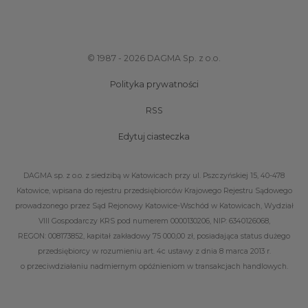
© 1987 - 2026 DAGMA Sp. z o.o.
Polityka prywatności
RSS
Edytuj ciasteczka
DAGMA sp. z o.o. z siedzibą w Katowicach przy ul. Pszczyńskiej 15, 40-478
Katowice, wpisana do rejestru przedsiębiorców Krajowego Rejestru Sądowego
prowadzonego przez Sąd Rejonowy Katowice-Wschód w Katowicach, Wydział
VIII Gospodarczy KRS pod numerem 0000130206, NIP: 6340126068,
REGON: 008173852, kapitał zakładowy 75 000,00 zł, posiadająca status dużego
przedsiębiorcy w rozumieniu art. 4c ustawy z dnia 8 marca 2013 r.
o przeciwdziałaniu nadmiernym opóźnieniom w transakcjach handlowych.