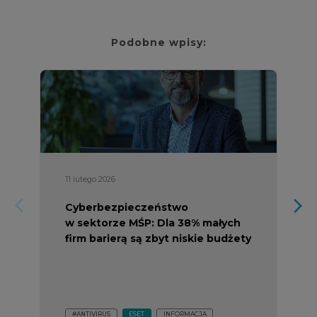
Podobne wpisy:
11 lutego 2026
arrow_forward_ios
arrow_forward_ios
Cyberbezpieczeństwo
w sektorze MŚP: Dla 38% małych
firm barierą są zbyt niskie budżety
#ANTIVIRUS
ESET
INFORMACJA