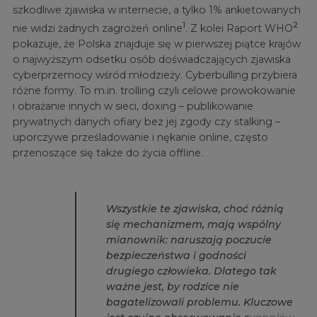
szkodliwe zjawiska w internecie, a tylko 1% ankietowanych
1
2
nie widzi żadnych zagrożeń online
. Z kolei Raport WHO
pokazuje, że Polska znajduje się w pierwszej piątce krajów
o najwyższym odsetku osób doświadczających zjawiska
cyberprzemocy wśród młodzieży. Cyberbulling przybiera
różne formy. To m.in. trolling czyli celowe prowokowanie
i obrażanie innych w sieci, doxing – publikowanie
prywatnych danych ofiary bez jej zgody czy stalking –
uporczywe prześladowanie i nękanie online, często
przenoszące się także do życia offline.
W
s
z
y
s
t
k
i
e
t
e
z
j
a
w
i
s
k
a
,
c
h
o
ć
r
ó
ż
n
i
ą
s
i
ę
m
e
c
h
a
n
i
z
m
e
m
,
m
a
j
ą
w
s
p
ó
l
n
y
m
i
a
n
o
w
n
i
k
:
n
a
r
u
s
z
a
j
ą
p
o
c
z
u
c
i
e
b
e
z
p
i
e
c
z
e
ń
s
t
w
a
i
g
o
d
n
o
ś
c
i
d
r
u
g
i
e
g
o
c
z
ł
o
w
i
e
k
a
.
D
l
a
t
e
g
o
t
a
k
w
a
ż
n
e
j
e
s
t
,
b
y
r
o
d
z
i
c
e
n
i
e
b
a
g
a
t
e
l
i
z
o
w
a
l
i
p
r
o
b
l
e
m
u
.
K
l
u
c
z
o
w
e