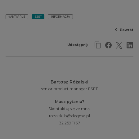
#ANTIVIRUS
ESET
INFORMACJA
Powrót
Udostępnij:
Bartosz Różalski
senior product manager ESET
Masz pytania?
Skontaktuj się ze mną:
rozalski.b@dagma.pl
32 259 11 37