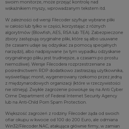
swoim monitorze, może przejąć kontrolę nad
wskaźnikiem myszy, wprowadzanym tekstem itd.
W zależności od wersji Filecoder szyfruje wybrane pliki
w całości lub tylko w części, korzystając z różnych
algorytmów (Blowfish, AES, RSA lub TEA). Zabezpieczone
zbiory zastępują oryginalne pliki, które są albo usuwane
(te czasami udaje się odzyskać za pomocą specjalnych
narzędzi), albo nadpisywane (w tym wypadku odzyskanie
oryginalnego pliku jest trudniejsze, a czasami po prostu
niemożliwe). Wersje Filecodera rozprzestrzeniane za
pośrednictwem RDP dodatkowo zastraszają użytkownika,
wyświetlając monit, wygenerowany rzekomo przez jedną
z międzynarodowych organizacji (które w rzeczywistości
nie istnieją). Zwykle zagrożenie powołuje się na Anti Cyber
Crime Department of Federal Internet Security Agency
lub na Anti-Child Porn Spam Protection.
Większość zagrożeń z rodziny Filecoder żąda od swoich
ofiar okupu w kwocie od 100 do 200 Euro, ale odmiana
Win32/Filecoder.NAC, atakująca głównie firmy, w zamian