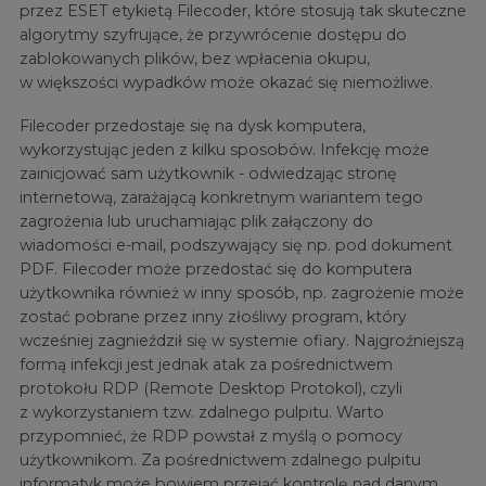
przez ESET etykietą Filecoder, które stosują tak skuteczne
algorytmy szyfrujące, że przywrócenie dostępu do
zablokowanych plików, bez wpłacenia okupu,
w większości wypadków może okazać się niemożliwe.
Filecoder przedostaje się na dysk komputera,
wykorzystując jeden z kilku sposobów. Infekcję może
zainicjować sam użytkownik - odwiedzając stronę
internetową, zarażającą konkretnym wariantem tego
zagrożenia lub uruchamiając plik załączony do
wiadomości e-mail, podszywający się np. pod dokument
PDF. Filecoder może przedostać się do komputera
użytkownika również w inny sposób, np. zagrożenie może
zostać pobrane przez inny złośliwy program, który
wcześniej zagnieździł się w systemie ofiary. Najgroźniejszą
formą infekcji jest jednak atak za pośrednictwem
protokołu RDP (Remote Desktop Protokol), czyli
z wykorzystaniem tzw. zdalnego pulpitu. Warto
przypomnieć, że RDP powstał z myślą o pomocy
użytkownikom. Za pośrednictwem zdalnego pulpitu
informatyk może bowiem przejąć kontrolę nad danym