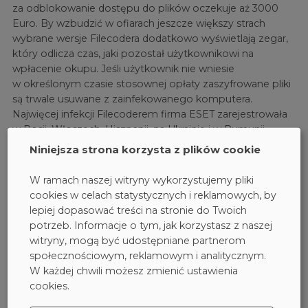
za odblokowanie dostępu do plików oczekuje aż 3000
Euro. By wzbudzić w ofiarach jeszcze większy strach
wybrane wersje Filecodera dodatkowo wyświetlają zegar,
który odlicza czas, jaki pozostał użytkownikowi na
wpłacenie okupu. Jeśli użytkownik nie wniesie
w określonym czasie stosownej opłaty zaszyfrowane pliki
są trwale usuwane z zainfekowanego komputera.
Najwięcej infekcji Filecoderem firma ESET zarejestrowała
w Rosji, Włoszech, Hiszpanii, na Ukrainie i w Rumunii.
Zagrożenie jest aktywne również w Niemczech, Polsce,
Niniejsza strona korzysta z plików cookie
Czechach oraz w Stanach Zjednoczonych Ameryki
Północnej.
W ramach naszej witryny wykorzystujemy pliki
cookies w celach statystycznych i reklamowych, by
Jak uchronić się przed Filecoderem? Programy
lepiej dopasować treści na stronie do Twoich
antywirusowe pomogą, jeśli zagrożenie spróbuje
potrzeb. Informacje o tym, jak korzystasz z naszej
przedostać się na dysk komputera podczas wizyty na
witryny, mogą być udostępniane partnerom
stronie internetowej, infekującej tym zagrożeniem lub
społecznościowym, reklamowym i analitycznym.
podczas próby otwarcia załącznika, która zawiera
W każdej chwili możesz zmienić ustawienia
wspomnianego konia trojańskiego. Trudniej zabezpieczyć
cookies.
się przed atakiem realizowanym za pośrednictwem
zdalnego pulpitu (RDP) - należy pamiętać, że po