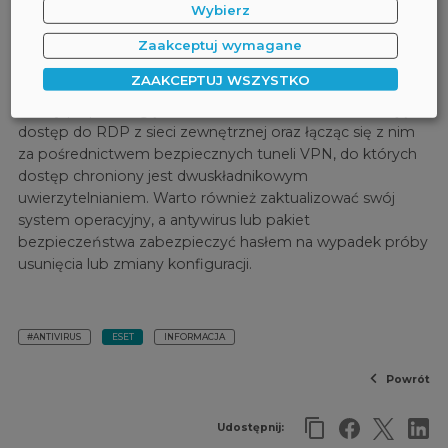
Wybierz
włamaniu przez RDP, atakujący może zdezaktywować
antywirusa, pozbawiając daną maszynę ochrony. Eksperci
Zaakceptuj wymagane
z firmy ESET radzą wszystkim użytkownikom
ZAAKCEPTUJ WSZYSTKO
komputerów z systemami Windows, aby zabezpieczyli
zdalny pulpit. Mogą to zrobić całkowicie uniemożliwiając
dostęp do RDP z sieci zewnętrznej oraz łącząc się z nim
za pośrednictwem bezpiecznych tuneli VPN, do których
dostęp chroniony jest dwuskładnikowym
uwierzytelnianiem. Warto również zaktualizować swój
system operacyjny, a antywirus lub pakiet
bezpieczeństwa zabezpieczyć hasłem na wypadek próby
usunięcia lub zmiany konfiguracji.
#ANTIVIRUS
ESET
INFORMACJA
Powrót
Udostępnij: