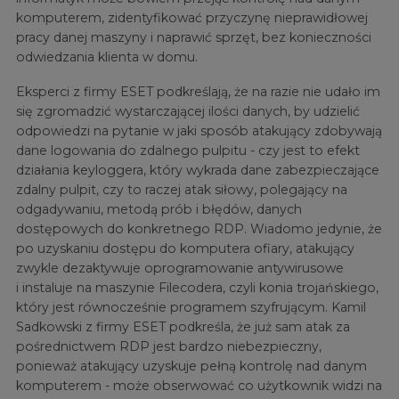
komputerem, zidentyfikować przyczynę nieprawidłowej
pracy danej maszyny i naprawić sprzęt, bez konieczności
odwiedzania klienta w domu.
Eksperci z firmy ESET podkreślają, że na razie nie udało im
się zgromadzić wystarczającej ilości danych, by udzielić
odpowiedzi na pytanie w jaki sposób atakujący zdobywają
dane logowania do zdalnego pulpitu - czy jest to efekt
działania keyloggera, który wykrada dane zabezpieczające
zdalny pulpit, czy to raczej atak siłowy, polegający na
odgadywaniu, metodą prób i błędów, danych
dostępowych do konkretnego RDP. Wiadomo jedynie, że
po uzyskaniu dostępu do komputera ofiary, atakujący
zwykle dezaktywuje oprogramowanie antywirusowe
i instaluje na maszynie Filecodera, czyli konia trojańskiego,
który jest równocześnie programem szyfrującym. Kamil
Sadkowski z firmy ESET podkreśla, że już sam atak za
pośrednictwem RDP jest bardzo niebezpieczny,
ponieważ atakujący uzyskuje pełną kontrolę nad danym
komputerem - może obserwować co użytkownik widzi na