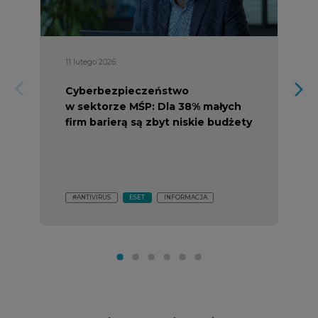
11 lutego 2026
arrow_forward_ios
arrow_forward_ios
Cyberbezpieczeństwo
w sektorze MŚP: Dla 38% małych
firm barierą są zbyt niskie budżety
#ANTIVIRUS
ESET
INFORMACJA