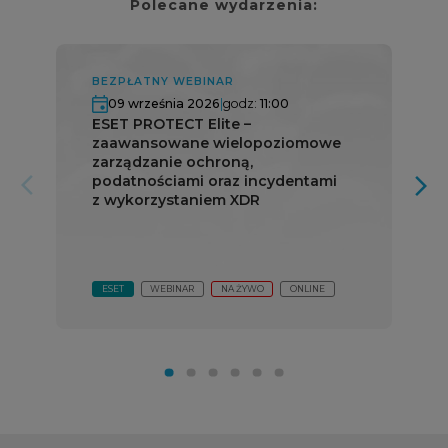
Polecane wydarzenia:
BEZPŁATNY WEBINAR
09 września 2026
|
godz:
11:00
ESET PROTECT Elite –
zaawansowane wielopoziomowe
zarządzanie ochroną,
podatnościami oraz incydentami
arrow_forward_ios
arrow_forward_ios
z wykorzystaniem XDR
ESET
WEBINAR
NA ŻYWO
ONLINE