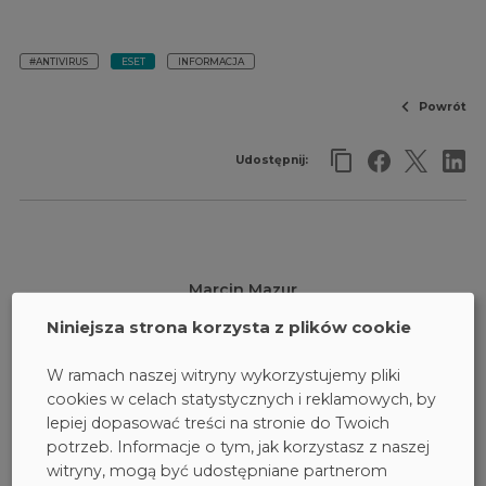
#ANTIVIRUS
ESET
INFORMACJA
Powrót
Udostępnij:
Marcin Mazur
senior PR officer
Niniejsza strona korzysta z plików cookie
Masz pytania?
W ramach naszej witryny wykorzystujemy pliki
Skontaktuj się ze mną:
cookies w celach statystycznych i reklamowych, by
mazur.m@dagma.pl
lepiej dopasować treści na stronie do Twoich
32 793 12 48
potrzeb. Informacje o tym, jak korzystasz z naszej
witryny, mogą być udostępniane partnerom