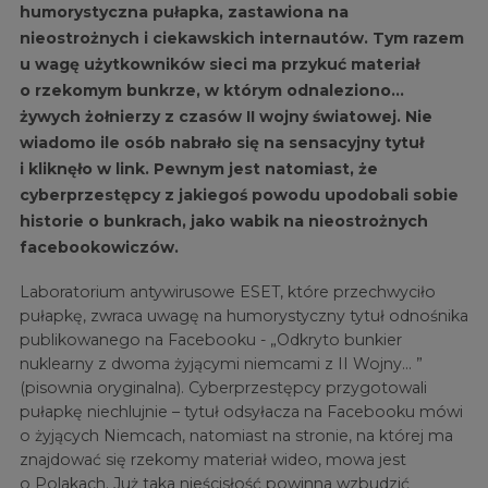
humorystyczna pułapka, zastawiona na
nieostrożnych i ciekawskich internautów. Tym razem
u wagę użytkowników sieci ma przykuć materiał
o rzekomym bunkrze, w którym odnaleziono…
żywych żołnierzy z czasów II wojny światowej. Nie
wiadomo ile osób nabrało się na sensacyjny tytuł
i kliknęło w link. Pewnym jest natomiast, że
cyberprzestępcy z jakiegoś powodu upodobali sobie
historie o bunkrach, jako wabik na nieostrożnych
facebookowiczów.
Laboratorium antywirusowe ESET, które przechwyciło
pułapkę, zwraca uwagę na humorystyczny tytuł odnośnika
publikowanego na Facebooku - „Odkryto bunkier
nuklearny z dwoma żyjącymi niemcami z II Wojny… ”
(pisownia oryginalna). Cyberprzestępcy przygotowali
pułapkę niechlujnie – tytuł odsyłacza na Facebooku mówi
o żyjących Niemcach, natomiast na stronie, na której ma
znajdować się rzekomy materiał wideo, mowa jest
o Polakach. Już taka nieścisłość powinna wzbudzić