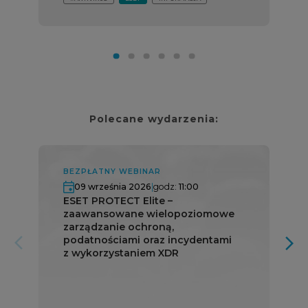
Polecane wydarzenia:
BEZPŁATNY WEBINAR
09 września 2026
|
godz:
11:00
ESET PROTECT Elite –
zaawansowane wielopoziomowe
zarządzanie ochroną,
podatnościami oraz incydentami
arrow_forward_ios
arrow_forward_ios
z wykorzystaniem XDR