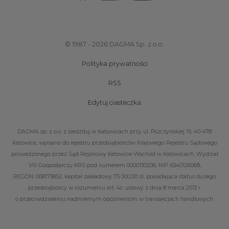
© 1987 - 2026 DAGMA Sp. z o.o.
Polityka prywatności
RSS
Edytuj ciasteczka
DAGMA sp. z o.o. z siedzibą w Katowicach przy ul. Pszczyńskiej 15, 40-478
Katowice, wpisana do rejestru przedsiębiorców Krajowego Rejestru Sądowego
prowadzonego przez Sąd Rejonowy Katowice-Wschód w Katowicach, Wydział
VIII Gospodarczy KRS pod numerem 0000130206, NIP: 6340126068,
REGON: 008173852, kapitał zakładowy 75 000,00 zł, posiadająca status dużego
przedsiębiorcy w rozumieniu art. 4c ustawy z dnia 8 marca 2013 r.
o przeciwdziałaniu nadmiernym opóźnieniom w transakcjach handlowych.