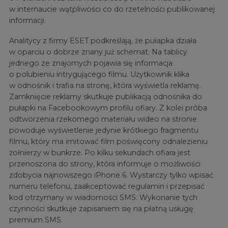
w internaucie wątpliwości co do rzetelności publikowanej
informacji.
Analitycy z firmy ESET podkreślają, że pułapka działa
w oparciu o dobrze znany już schemat. Na tablicy
jednego ze znajomych pojawia się informacja
o polubieniu intrygującego filmu. Użytkownik klika
w odnośnik i trafia na stronę, która wyświetla reklamę.
Zamknięcie reklamy skutkuje publikacją odnośnika do
pułapki na Facebookowym profilu ofiary. Z kolei próba
odtworzenia rzekomego materiału wideo na stronie
powoduje wyświetlenie jedynie krótkiego fragmentu
filmu, który ma imitować film poświęcony odnalezieniu
żołnierzy w bunkrze. Po kilku sekundach ofiara jest
przenoszona do strony, która informuje o możliwości
zdobycia najnowszego iPhone 6. Wystarczy tylko wpisać
numeru telefonu, zaakceptować regulamin i przepisać
kod otrzymany w wiadomości SMS. Wykonanie tych
czynności skutkuje zapisaniem się na płatną usługę
premium SMS.